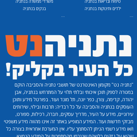
טיפוח ובריאות בנתניה
משרדי ממשלה בנתניה
ילדים ותינוקות בנתניה
בנקים בנתניה
...
...
"נתניה נט"
מקומון האינטרנט של תושבי נתניה והסביבה הוקם
במטרה לספק תוכן איכותי ובלתי תלוי על המתרחש בנתניה, אבן
יהודה, קדימה, צורן, כפר יונה, תל מונד ועוד. בפורטל מידע ותוכן
העוסקים בנתניה והסביבה על כל רבדיה: תרבות ובילוי, שירותים
עירוניים, מידע על העיר, מדריך עסקים, חברה, רכילות, ספורט,
מבזקי חדשות ועוד. המידע המופיע באתר זה אינו מהווה מידע משפטי
ו/או מידע רשמי הניתן להסתמך עליו. אין המערכת אחראית בצורה כל
שהיא על נזקים כלשהם שנגרמו מהסתמכות על המידע הנמצא