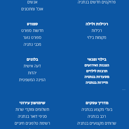
פרויקטים חדשים בנתניה
אנשים
אוכל ומתכונים
רכילות ולילה
ספורט
רכילות
חדשות ספורט
מקומות בילוי
ספורט נוער
מכבי נתניה
בילוי ופנאי
בלוגים
הצגות ואירועים
דעה אישית
תרבות לילדים
יהדות
מסעדות בנתניה
הפינה המשפטית
תיירות בנתניה
...
מדריך עסקים
שימושון עירוני
בעלי מקצוע בנתניה
תשלומים ומוקדי שרות
רכב בנתניה
סניפי דואר בנתניה
שרותים מקצועיים בנתניה
רשימת טלפונים חיוניים