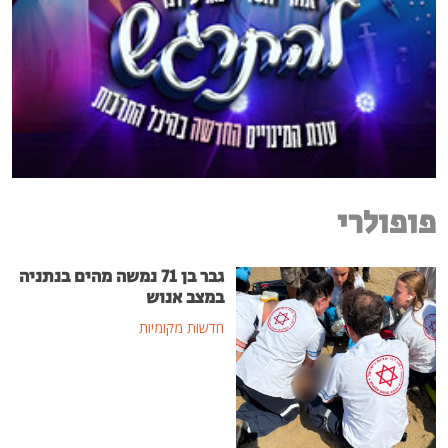
פופולרי
גבר בן 71 נמשה מהים בנתניה
במצב אנוש
חדשות מקומיות