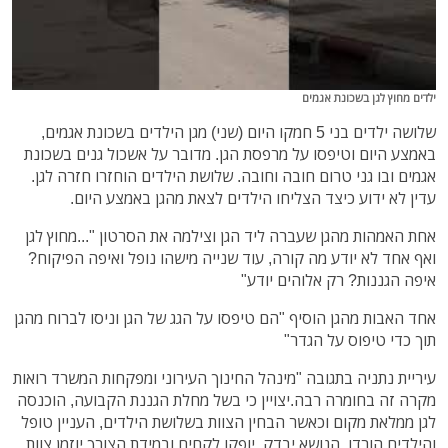
ילדים מחוץ לגן בשכונת אגמים
שלושה ילדים בני 5 חמקו היום (שני) מגן הילדים בשכונת אגמים,
באמצע היום וטיפסו על מרפסת הגן. מדובר על אשכול גנים בשכונת
אגמים ובו גני טרום חובה וחובה. שלושת הילדים הוחזרו חזרה לגן.
עדין לא ידוע כיצד הצליחו הילדים לצאת מהגן באמצע היום.
אחת האמהות מהגן שעברה ליד הגן וצילמה את הסרטון "...מחוץ לגן
ואף אחד לא יודע מה קורה, עוד שנייה מישהו נופל ואיפה הפיקוח?
איפה הגננות? רק אלוהים יודע"
אחד האבות מהגן הוסיף "הם טיפסו על הגג של הגן וניסו לברוח מהגן
תוך כדי טיפוס על הגדר"
עיריית נתניה בתגובה "מינהל החינוך העירוני ומפקחות המשרד רואות
מקרה זה בחומרה רבה.יצויין כי בשל מחלת הגננת הקבועה, הוכנסה
לגן ממלאת מקום וכאשר הבחין הצוות בשלושת הילדים, העניין טופל
והילדים הורדו. הנושא יבדק, יופקו לקחים ובמידת הצורך יוזמן צוות