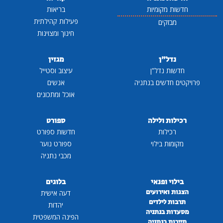
חדשות מקומיות
בריאות
פעילות קהילתית
מבזקים
חינוך ומצוינות
נדל"ן
מגזין
חדשות נדל"ן
עיצוב וסטייל
פרויקטים חדשים בנתניה
אנשים
אוכל ומתכונים
רכילות ולילה
ספורט
רכילות
חדשות ספורט
מקומות בילוי
ספורט נוער
מכבי נתניה
בילוי ופנאי
בלוגים
הצגות ואירועים
דעה אישית
תרבות לילדים
יהדות
מסעדות בנתניה
הפינה המשפטית
תיירות בנתניה