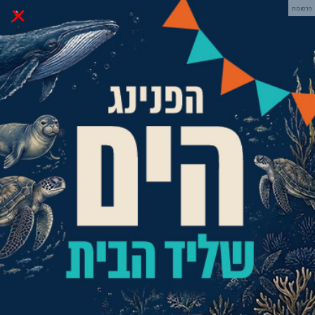
×
פרסומת