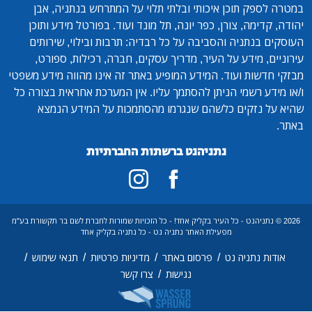
במטרה לספק תוכן איכותי ובלתי תלוי על המתרחש בנתניה, אבן
יהודה, קדימה, צורן, כפר יונה, תל מונד ועוד. בפורטל מידע ותוכן
העוסקים בנתניה והסביבה על כל רבדיה: תרבות ובילוי, שירותים
עירוניים, מידע על העיר, מדריך עסקים, חברה, רכילות, ספורט,
מבזקי חדשות ועוד. המידע המופיע באתר זה אינו מהווה מידע משפטי
ו/או מידע רשמי הניתן להסתמך עליו. אין המערכת אחראית בצורה כל
שהיא על נזקים כלשהם שנגרמו מהסתמכות על המידע הנמצא
באתר.
נתניהנט ברשתות החברתיות
2026 © נתניהנט - כל העיר בקליק אחד! - כל הזכויות שמורות לחברת לשם בר תקשורת בע"מ
מפעילת האתר נתניה נט - כל נתניה בקליק אחד
/
/
/
/
אודות נתניה נט
פרסום באתר
מדיניות פרטיות
תנאי שימוש
/
נגישות
צרו קשר