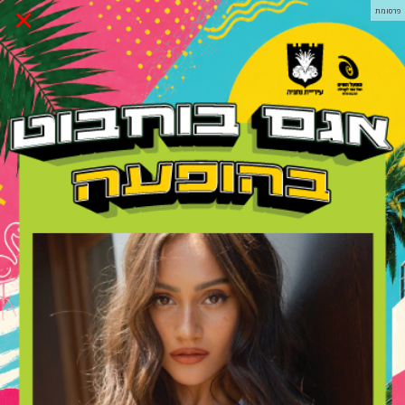
×
פרסומת