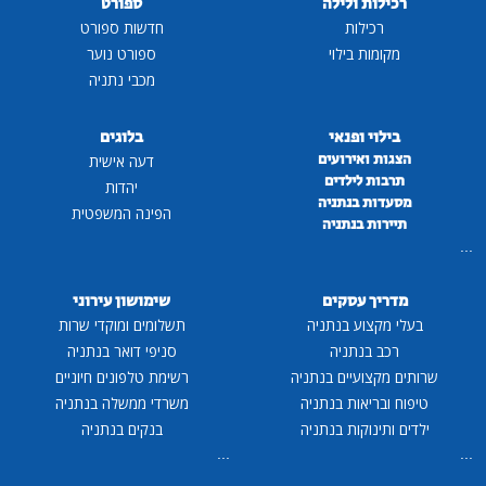
רכילות ולילה
ספורט
רכילות
חדשות ספורט
מקומות בילוי
ספורט נוער
מכבי נתניה
בילוי ופנאי
בלוגים
הצגות ואירועים
דעה אישית
תרבות לילדים
יהדות
מסעדות בנתניה
הפינה המשפטית
תיירות בנתניה
...
מדריך עסקים
שימושון עירוני
בעלי מקצוע בנתניה
תשלומים ומוקדי שרות
רכב בנתניה
סניפי דואר בנתניה
שרותים מקצועיים בנתניה
רשימת טלפונים חיוניים
טיפוח ובריאות בנתניה
משרדי ממשלה בנתניה
ילדים ותינוקות בנתניה
בנקים בנתניה
...
...