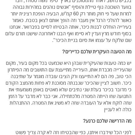
בכביש נחשב לאחד מהמסוכנים בארץ" סיפר משה סטולר, חבר
בוועד השכונה נוף טיילת והוסיף "אנשים נוהגים במהירות גבוהה
למרות שעל פי חוק מותר רק 60 קמ"ש, הבעיה הופכת רצינית יותר
כאשר להולכי הרגל אין מעבר וזה הופך אותם לצאן בטבח. כאמור
בעירייה הוחלט לבנות כיכר, אותה הבטיחו לסיים בפברואר. אנחנו
בסוף חודש מרץ ועדין לא סיימו ואף הבנו לאחרונה שישנו תורם עלום
שם שלקח על עצמו את סיום בניית הכיכר".
מה הטענה העיקרית שלכם כדיירים?
יש כמה טענות שהעיקרית שבהן היא שכמעט בכל מקום בעיר, מקום
שהעירייה מכבדת אותו, העירייה מתייעצת עם התושבים מה הפיתרון
הכי טוב, פה הם לא התייעצו ורק הציבו עובדה מוגמר על שתיבנה
כיכר. חשוב לציין שהכיכר שנבנתה מסוכנת לא פחות מהמצב הקודם
כי מדובר בכיכר בעלת שני נתיבים שלא מאטים באופן משמעותי את
התנועה שזו הייתה המטרה מלכתחילה. אני כבר לא מדבר על הזמן
שזה לוקח אלא על העובדה שזה לא משיג את המטרה. ההתנהלות
כולה לא לעניין
מה הדרישה שלכם כרגע?
לפני הכל שידברו איתנו, כפי שהבטיחו וזה לא קרה צריך פשוט