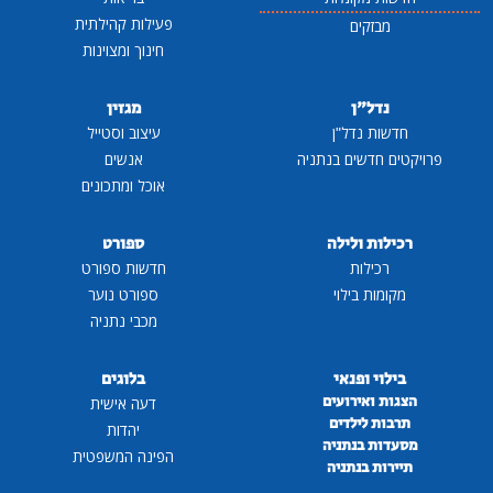
פעילות קהילתית
מבזקים
חינוך ומצוינות
נדל"ן
מגזין
חדשות נדל"ן
עיצוב וסטייל
פרויקטים חדשים בנתניה
אנשים
אוכל ומתכונים
רכילות ולילה
ספורט
רכילות
חדשות ספורט
מקומות בילוי
ספורט נוער
מכבי נתניה
בילוי ופנאי
בלוגים
הצגות ואירועים
דעה אישית
תרבות לילדים
יהדות
מסעדות בנתניה
הפינה המשפטית
תיירות בנתניה
...