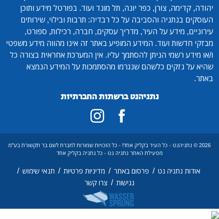
יהודה, קדימה, צורן, כפר יונה, תל מונד ועוד. בפורטל מידע ותוכן
העוסקים בנתניה והסביבה על כל רבדיה: תרבות ובילוי, שירותים
עירוניים, מידע על העיר, מדריך עסקים, חברה, רכילות, ספורט,
מבזקי חדשות ועוד. המידע המופיע באתר זה אינו מהווה מידע משפטי
ו/או מידע רשמי הניתן להסתמך עליו. אין המערכת אחראית בצורה כל
שהיא על נזקים כלשהם שנגרמו מהסתמכות על המידע הנמצא
באתר.
נתניהנט ברשתות החברתיות
2026 © נתניהנט - כל העיר בקליק אחד! - כל הזכויות שמורות לחברת לשם בר תקשורת בע"מ
מפעילת האתר נתניה נט - כל נתניה בקליק אחד
/
/
/
/
אודות נתניה נט
פרסום באתר
מדיניות פרטיות
תנאי שימוש
/
נגישות
צרו קשר