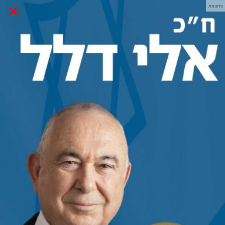
×
פרסומת