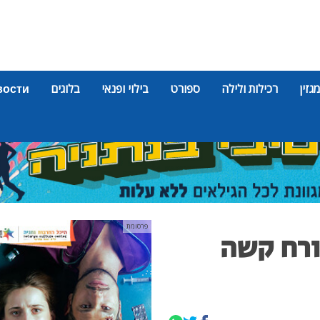
מגזין
רכילות ולילה
ספורט
בילוי ופנאי
בלוגים
вости
פרסומת
ורח קשה