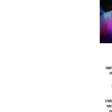
 71 נמשה
ה
טה:
 53 אותר
ם