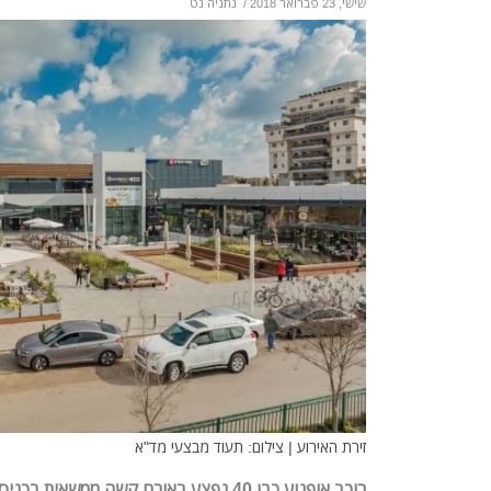
שישי, 23 פברואר 2018
/
נתניה נט
זירת האירוע | צילום: תעוד מבצעי מד"א
רוכב אופנוע כבן 40 נפצע באורח קשה ממשאי