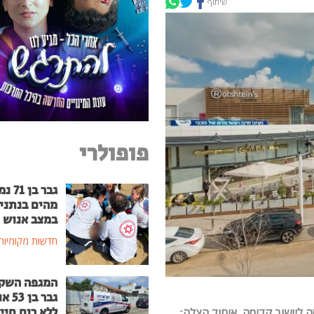
שיתוף
פופולרי
גבר בן
מהים בנתני
במצב אנוש
חדשות מקומיות
המגפה השק
גבר בן
ללא רוח חיי
ת בכניסה ליישוב קדימה. איחוד הצלה: