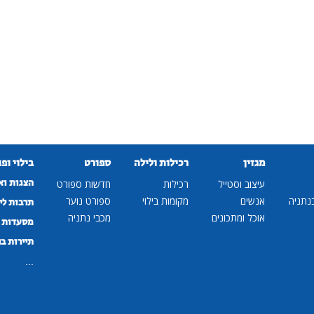
מגזין
רכילות ולילה
ספורט
בילוי ופ
הצגות וא
עיצוב וסטייל
רכילות
חדשות ספורט
נתניה
אנשים
מקומות בילוי
ספורט נוער
תרבות לי
אוכל ומתכונים
מכבי נתניה
מסעדות ב
תיירות ב
...