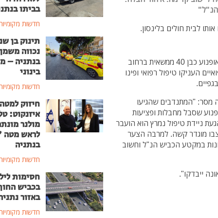
בביתו בנתני
הנ"ל"
חדשות מקומיות
אותו לבית חולים בלינסון.
תינוק בן שנ
נכווה משמן
בנתניה – מ
בשעות הבוקר התקבל דיווח על תאונה בה נפגע רוכב אופנוע כבן 40 ממשאית ברחוב
בינוני
דימה מכיוון כביש 4. צווצים רפואיים העניקו טיפול רפואי ופינו
גפיים.
חדשות מקומיות
ה מסר: "המתנדבים שהגיעו
חיזוק למטה
ופנוע שסבל מחבלות ופציעות
איזנקוט: טל
עת ניידת טיפול נמרץ הוא הועבר
מולנר מונת
לראש מטה 
צבו מוגדר קשה. למרבה הצער
בנתניה
ונות במקטע הכביש הנ"ל וחשוב
חדשות מקומיות
נה ייבדקו".
חסימות ליל
בכביש החוף
באזור נתניה
חדשות מקומיות