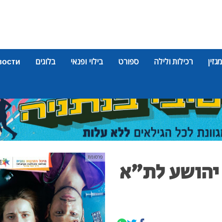
מגזין
רכילות ולילה
ספורט
בילוי ופנאי
בלוגים
вости
פרסומת
 יהושע לת"א