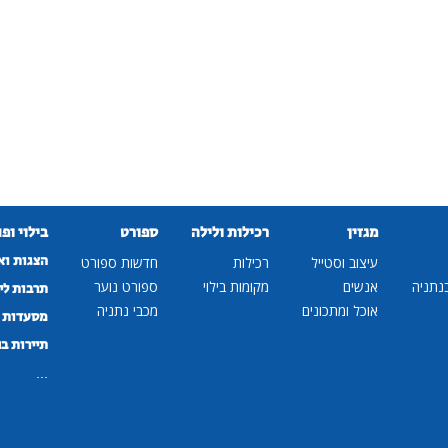
מגזין
רכילות ולילה
ספורט
בילוי ופ
הצגות וא
עיצוב וסטייל
רכילות
חדשות ספורט
נתניה
אנשים
מקומות בילוי
ספורט נוער
תרבות לי
אוכל ומתכונים
מכבי נתניה
מסעדות ב
תיירות ב
...