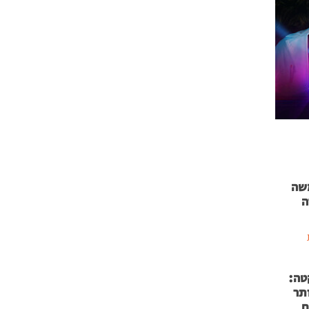
 71 נמשה
ה
טה:
 53 אותר
ם