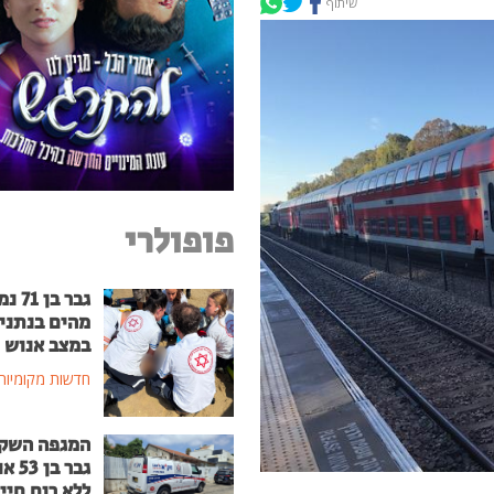
שיתוף
פופולרי
גבר בן
מהים בנתני
במצב אנוש
חדשות מקומיות
המגפה השק
גבר בן
ללא רוח חיי