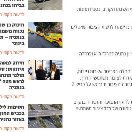
בביתו בנתני
ף השבוע הקרוב, נסגרו תחנות
חדשות מקומיות
תינוק בן שנ
נו יעמדו לרשות הציבור שאטלים
נכווה משמן
בנתניה – מ
בינוני
חדשות מקומיות
ון נתניה למרכז ת"א ובחזרה
חיזוק למטה
איזנקוט: טל
החלה בפריסת עשרות ניידות,
מולנר מונת
ירות לציבור משתמשי הדרך.
לראש מטה 
במסגרת ההיערכות תתבצע אכיפה מוגברת בנתיבי התחבורה הציבורית בדגש על כביש 2
בנתניה
חדשות מקומיות
ת לחוקי התנועה והתמרור במקום
חסימות ליל
טחונם של כלל ציבור משתמשי
בכביש החוף
באזור נתניה
חדשות מקומיות