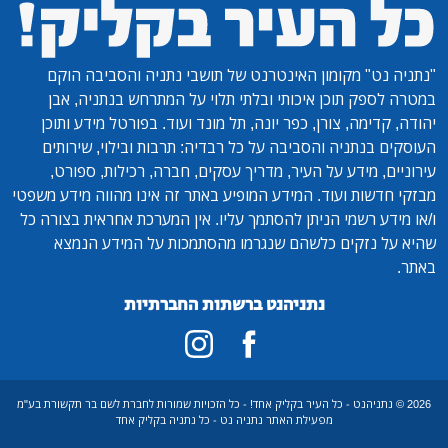
"נתניה נט"
מקומון האינטרנט של תושבי נתניה והסביבה הוקם
במטרה לספק תוכן איכותי ובלתי תלוי על המתרחש בנתניה, אבן
יהודה, קדימה, צורן, כפר יונה, תל מונד ועוד. בפורטל מידע ותוכן
העוסקים בנתניה והסביבה על כל רבדיה: תרבות ובילוי, שירותים
עירוניים, מידע על העיר, מדריך עסקים, חברה, רכילות, ספורט,
מבזקי חדשות ועוד. המידע המופיע באתר זה אינו מהווה מידע משפטי
ו/או מידע רשמי הניתן להסתמך עליו. אין המערכת אחראית בצורה כל
שהיא על נזקים כלשהם שנגרמו מהסתמכות על המידע הנמצא
באתר.
נתניהנט ברשתות החברתיות
2026 © נתניהנט - כל העיר בקליק אחד! - כל הזכויות שמורות לחברת לשם בר תקשורת בע"מ
מפעילת האתר נתניה נט - כל נתניה בקליק אחד