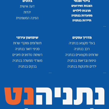
בילוי ופנאי
בלוגים
הצגות ואירועים
דעה אישית
תרבות לילדים
יהדות
מסעדות בנתניה
הפינה המשפטית
תיירות בנתניה
...
מדריך עסקים
שימושון עירוני
בעלי מקצוע בנתניה
תשלומים ומוקדי שרות
רכב בנתניה
סניפי דואר בנתניה
שרותים מקצועיים בנתניה
רשימת טלפונים חיוניים
טיפוח ובריאות בנתניה
משרדי ממשלה בנתניה
ילדים ותינוקות בנתניה
בנקים בנתניה
...
...