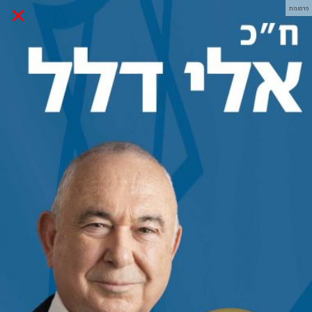
×
פרסומת