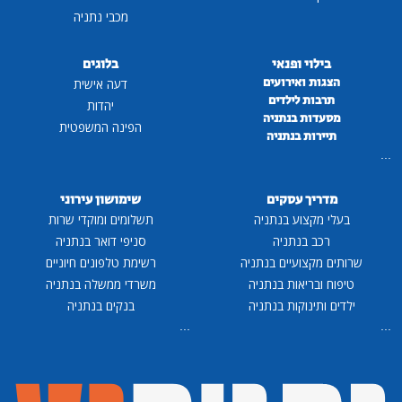
מכבי נתניה
בילוי ופנאי
בלוגים
הצגות ואירועים
דעה אישית
תרבות לילדים
יהדות
מסעדות בנתניה
הפינה המשפטית
תיירות בנתניה
...
מדריך עסקים
שימושון עירוני
בעלי מקצוע בנתניה
תשלומים ומוקדי שרות
רכב בנתניה
סניפי דואר בנתניה
שרותים מקצועיים בנתניה
רשימת טלפונים חיוניים
טיפוח ובריאות בנתניה
משרדי ממשלה בנתניה
ילדים ותינוקות בנתניה
בנקים בנתניה
...
...