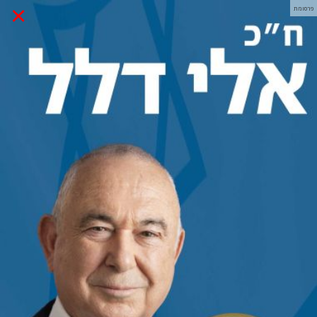
×
פרסומת