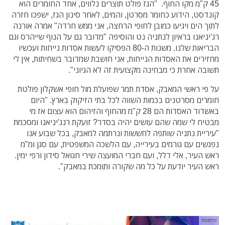
45 ק"מ מקו החוף. "הגז פולט תוצרים נלווים, אחד החומרים הוא
קונדסט, הידוע כחומר מסרטן, והמים, לאחר סינון הגז, ישפכו חזרה
לתוך הים ויגיעו כמובן לחופי הרחצה, אני ממש חרדה" אמרה אורנה
רג'יניאנו בראיון לנתניה נט והוסיפה "מדובר גם על הנוף שייהרס וגם
הבריאות שלנו. משנות ה-80 הפסיקו לעשות אסדות נייחות ועכשיו
מחזירים את האסדות הנייחות, אני חושבת שמדובר בשחיתות, אין לי
תשובה אחרת כי מבחינה מקצועית זה לא הגיוני".
על פי ראשי המאבק, אסדת תמר שפועלת מול חופי אשקלון פולטת
חומרים מסרטנים בכמות השווה לכל בתי הזיקוק בארץ. "היום
באשדוד האסדות הם 28 ק"מ מהחוף והזיהום הוא עצום אז מי
מבטיח לי שמה שהם עושים יהיה בסדר? זועקת רנג'יניאנו ומסכמת
"עיריית נתניה שותפה לחששות ונרתמה למאבק, בכל שבוע אנו
נפגשים עם גורמים בעירייה, עם הלשכה המשפטית, עם סגן ומ"מ
ראש העיר, אלי דלל, ועם חברי המועצה שירי חגואל סידון ורפי ימין.
ראש העיר יודעת על כל מה שקורה ותומכת במאבק".
פרסומת