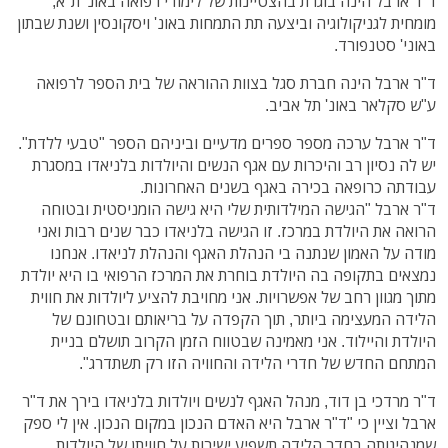
ד"ר ארבל הינה בוגרת בהצטיינות של לימודי רפואה באונ' ת"א,
מומחית לגניקולוגיה וביצעה תת התמחות באונ' ויסקונסין ושנת שבתון
באוני' סטנפורד.
ד"ר ארבל הינה חברת סגל בצוות ההוראה של בית הספר לרפואה
ע"ש סקלאר באונ' תל אביב.
ד"ר ארבל ערכה מספר ספרים מדעיים וביניהם הספר "טבעי ללדת".
יש לה נסיון רב והיכרות עם אגף הנשים והיולדות בלניאדו במסגרת
עבודתה כרופאה בכירה באגף בשנים האחרונות.
ד"ר ארבל "הגישה המילדותית שלי היא גישה הומניסטית ובטוחה
הרואה את היולדת במרכז. זו הגישה בלניאדו כבר שנים רבות ואני
מודה על האמון שנתנה בי הנהלת האגף והנהלת לניאדו. אנחנו
נמצאים בתקופה בה היולדת בוחרת את המרכז הרפואי בו היא יולדת
מתוך מגוון רחב של אפשרויות. אני מחויבת להציע ליולדות את חווית
הלידה המעצימה ביותר, תוך הקפדה על בריאותם ובטחונם של
היולדת והיילוד. אני מאמינה שבטווח הזמן הקרוב תושלם בניית
המתחם החדש של חדרי הלידה והחוויה הזו רק תשתדרג".
ד"ר מרדכי בן דוד, מנהל האגף לנשים ויולדות בלניאדו בירך את ד"ר
ארבל וציין כי "ד"ר ארבל היא האדם הנכון במקום הנכון. אין לי ספק
שמנהיגותה בחדר הלידה תשפיע ישירות על חוויתן של היולדות