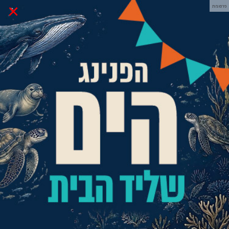
×
פרסומת