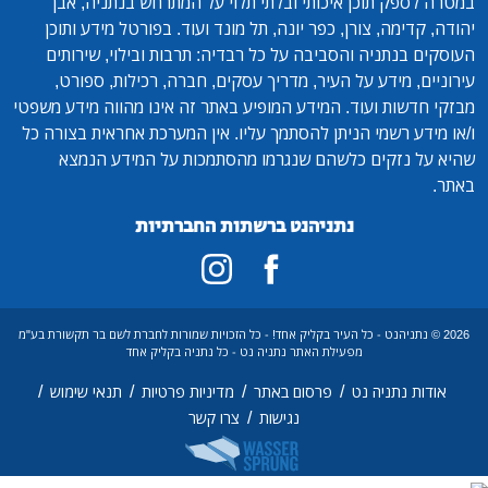
במטרה לספק תוכן איכותי ובלתי תלוי על המתרחש בנתניה, אבן
יהודה, קדימה, צורן, כפר יונה, תל מונד ועוד. בפורטל מידע ותוכן
העוסקים בנתניה והסביבה על כל רבדיה: תרבות ובילוי, שירותים
עירוניים, מידע על העיר, מדריך עסקים, חברה, רכילות, ספורט,
מבזקי חדשות ועוד. המידע המופיע באתר זה אינו מהווה מידע משפטי
ו/או מידע רשמי הניתן להסתמך עליו. אין המערכת אחראית בצורה כל
שהיא על נזקים כלשהם שנגרמו מהסתמכות על המידע הנמצא
באתר.
נתניהנט ברשתות החברתיות
2026 © נתניהנט - כל העיר בקליק אחד! - כל הזכויות שמורות לחברת לשם בר תקשורת בע"מ
מפעילת האתר נתניה נט - כל נתניה בקליק אחד
/
/
/
/
אודות נתניה נט
פרסום באתר
מדיניות פרטיות
תנאי שימוש
/
נגישות
צרו קשר