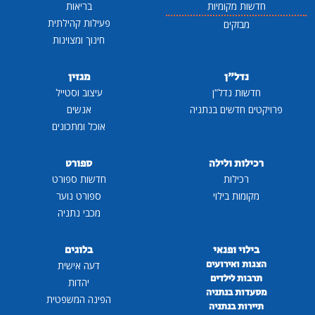
חדשות מקומיות
בריאות
פעילות קהילתית
מבזקים
חינוך ומצוינות
נדל"ן
מגזין
חדשות נדל"ן
עיצוב וסטייל
פרויקטים חדשים בנתניה
אנשים
אוכל ומתכונים
רכילות ולילה
ספורט
רכילות
חדשות ספורט
מקומות בילוי
ספורט נוער
מכבי נתניה
בילוי ופנאי
בלוגים
הצגות ואירועים
דעה אישית
תרבות לילדים
יהדות
מסעדות בנתניה
הפינה המשפטית
תיירות בנתניה