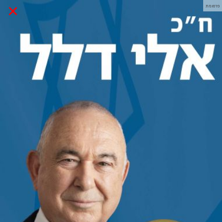
×
פרסומת