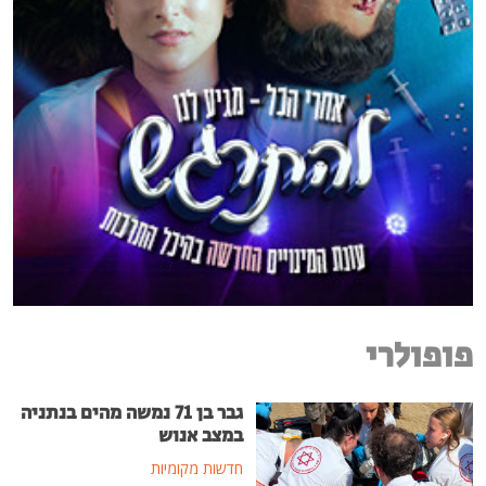
פופולרי
גבר בן 71 נמשה מהים בנתניה
במצב אנוש
חדשות מקומיות