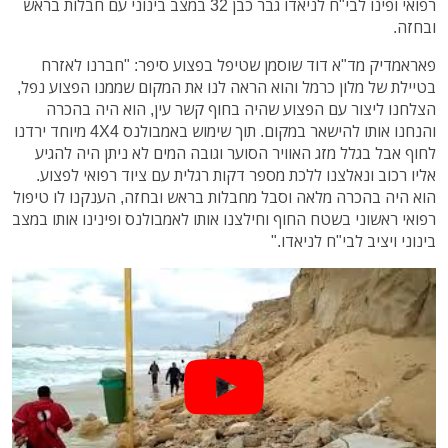
רפואי ופינו לבי"ח לניאדו גבר כבן 32 במצב בינוני עם חבלות בראש
ובחזה.
פאראמדיק מד"א דוד שוסמן שטיפל בפצוע סיפר: "חברנו לאזרח
בטיילת של מלון כרמל והוא הראה לנו את המקום שממנו הפצוע נפל,
הצלחנו ליצור עם הפצוע שהיה בחוף קשר עין, הוא היה בהכרה
והנחנו אותו להישאר במקום. תוך שימוש באמבולנס 4X4 מיוחד ירדנו
לחוף אבל בגלל מזג האוויר הסוער וגובה המים לא ניתן היה להגיע
אליו רכוב ונאלצנו ללכת מספר דקות רגלית עם ציוד רפואי לפצוע.
הוא היה בהכרה מלאה וסבל מחבלות בראש ובחזה, הענקנו לו טיפול
רפואי ראשוני בשטח החוף וחילצנו אותו לאמבולנס ופינינו אותו במצב
בינוני ויציב לבי"ח לניאדו."