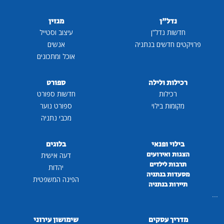
נדל"ן
מגזין
חדשות נדל"ן
עיצוב וסטייל
פרויקטים חדשים בנתניה
אנשים
אוכל ומתכונים
רכילות ולילה
ספורט
רכילות
חדשות ספורט
מקומות בילוי
ספורט נוער
מכבי נתניה
בילוי ופנאי
בלוגים
הצגות ואירועים
דעה אישית
תרבות לילדים
יהדות
מסעדות בנתניה
הפינה המשפטית
תיירות בנתניה
...
מדריך עסקים
שימושון עירוני