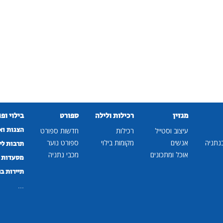
מגזין
רכילות ולילה
ספורט
בילוי ופ
הצגות וא
עיצוב וסטייל
רכילות
חדשות ספורט
נתניה
אנשים
מקומות בילוי
ספורט נוער
תרבות לי
אוכל ומתכונים
מכבי נתניה
מסעדות ב
תיירות ב
...