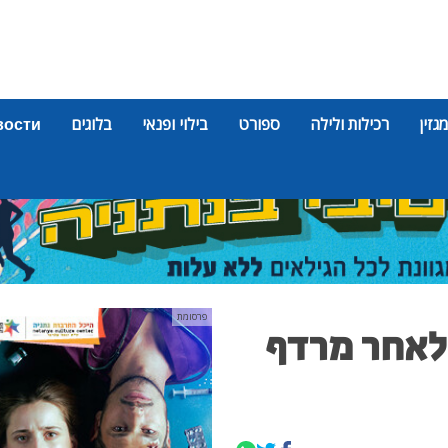
מגזין
רכילות ולילה
ספורט
בילוי ופנאי
בלוגים
вости
פרסומת
לאחר מרדף