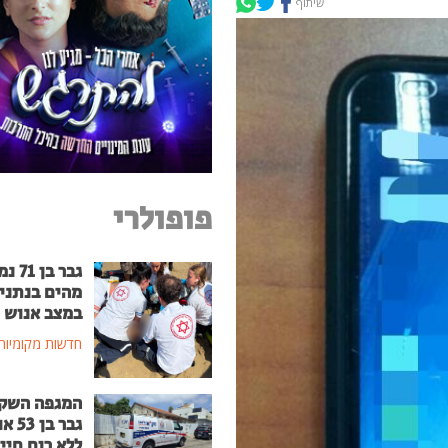
שיתוף
פופולרי
גבר בן
מהים בנתני
במצב אנוש
חדשות מקומיות
המגפה השק
גבר בן
ללא רוח חיי