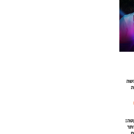
 71 נמשה
ה
טה:
 53 אותר
ם