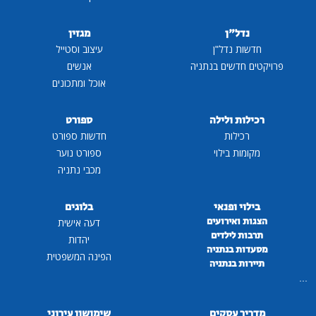
נדל"ן
מגזין
חדשות נדל"ן
עיצוב וסטייל
פרויקטים חדשים בנתניה
אנשים
אוכל ומתכונים
רכילות ולילה
ספורט
רכילות
חדשות ספורט
מקומות בילוי
ספורט נוער
מכבי נתניה
בילוי ופנאי
בלוגים
הצגות ואירועים
דעה אישית
תרבות לילדים
יהדות
מסעדות בנתניה
הפינה המשפטית
תיירות בנתניה
...
מדריך עסקים
שימושון עירוני