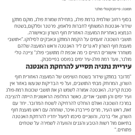
תמונה: פייסבוק/טלי מולנר
בסוף רחוב שולמית ברמת פולג, בתחילת שמורת פולג, מוקם מתקן
שידור-אנטנות המשותף לחברות פלאפון, פרטנר וסלקום,בשטח
הנמצא באחריות המועצה האזורית חוף השרון ובאישורה.
תושבי השכונה זועמים על הקמת המתקן ונאבקים לסילוקו.">תושבי
מועצת חוף השרון לא גרים ליד האנטנה וראש המועצה שלהם
משחרר אישורים הזויים כי מה אכפת לו מתושבי פולג" ציינה טלי
מולנר, וועד רמת פולג-עיר ימים בפוסט בפייסבוק.
עיריית נתניה תסייע להרחקת האנטנה
"מדובר במתקן שידור בשטח השיפוט של המועצה האזורית חוף
השרון, המרוחק מבתי התושבים, ועל פי הבדיקות שנעשו באזור אין
סכנת קרינה. האנטנה אמורה לשמש הן את תושבי שכונות רמת-פולג
ועיר ימים והן תושבי אודים, כאשר החלופה הראשונית הייתה להציבה
במרכז השכונה ואולם הוחלט להרחיקה לשטח המדובר. יחד עם
זאת, ראש העיר, מרים פיירברג-איכר, שוחחה עם ראש מועצת חוף
השרון, אלי ברכה, והשניים סיכמו לפעול יחדיו להרחקת האנטנה
בתיאום מול רשות הטבע והגנים והוועדה לשמירה על שטחים
פתוחים."