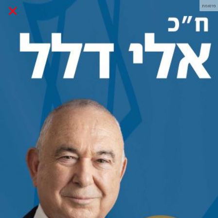
×
פרסומת