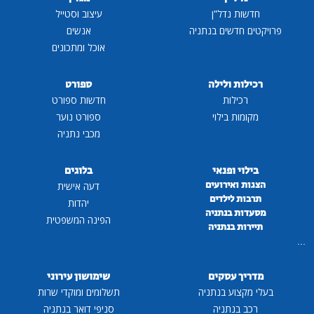
חדשות נדל"ן
עיצוב וסטייל
פרויקטים חדשים בנתניה
אנשים
אוכל ומתכונים
רכילות ולילה
ספורט
רכילות
חדשות ספורט
מקומות בילוי
ספורט נוער
מכבי נתניה
בילוי ופנאי
בלוגים
הצגות ואירועים
דעה אישית
תרבות לילדים
יהדות
מסעדות בנתניה
הפינה המשפטית
תיירות בנתניה
...
מדריך עסקים
שימושון עירוני
בעלי מקצוע בנתניה
תשלומים ומוקדי שרות
רכב בנתניה
סניפי דואר בנתניה