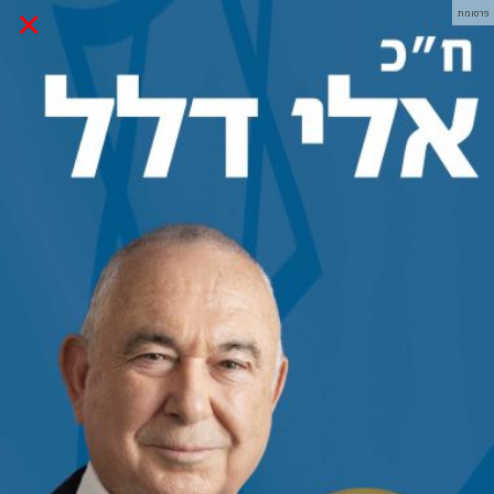
×
פרסומת