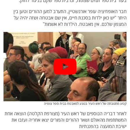
בעוד בית ספר תמים שצומח, זנו בית ספר שקם בניגוד לחוק.
חבר האופוזיציה עופר אורנשטיין, התערב למען ההורים וטען בין
היתר "
יש כאן ילדות בסכנת חיים, אין שם אבטחה ושזה יהיה על
המצפון שלכם. אין מאבטח. הילדות לא אשמות"
קטע מתגובתה של ראש העיר בנוגע למאבטח בבית ספר צופיה
לאחר דבריה הנוספים של ראש העיר (מצורפת הקלטה) הוצאה אחת
המשתתפות מהאולם ושאר ההורים והמורים יצאו אחריה ועזבו את
ישיבת המועצה בהפגנתיות