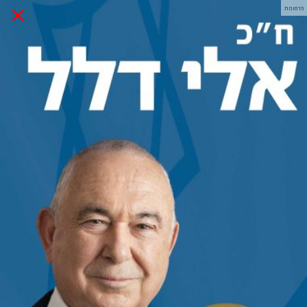
×
פרסומת