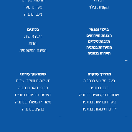
מקומות בילוי
ספורט נוער
מכבי נתניה
בילוי ופנאי
בלוגים
הצגות ואירועים
דעה אישית
תרבות לילדים
יהדות
מסעדות בנתניה
הפינה המשפטית
תיירות בנתניה
...
מדריך עסקים
שימושון עירוני
בעלי מקצוע בנתניה
תשלומים ומוקדי שרות
רכב בנתניה
סניפי דואר בנתניה
שרותים מקצועיים בנתניה
רשימת טלפונים חיוניים
טיפוח ובריאות בנתניה
משרדי ממשלה בנתניה
ילדים ותינוקות בנתניה
בנקים בנתניה
...
...