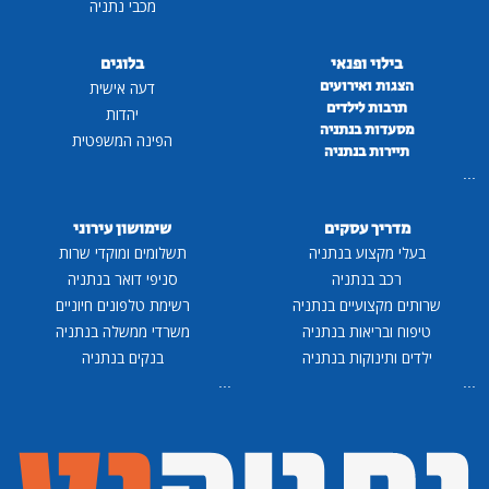
מכבי נתניה
בילוי ופנאי
בלוגים
הצגות ואירועים
דעה אישית
תרבות לילדים
יהדות
מסעדות בנתניה
הפינה המשפטית
תיירות בנתניה
...
מדריך עסקים
שימושון עירוני
בעלי מקצוע בנתניה
תשלומים ומוקדי שרות
רכב בנתניה
סניפי דואר בנתניה
שרותים מקצועיים בנתניה
רשימת טלפונים חיוניים
טיפוח ובריאות בנתניה
משרדי ממשלה בנתניה
ילדים ותינוקות בנתניה
בנקים בנתניה
...
...