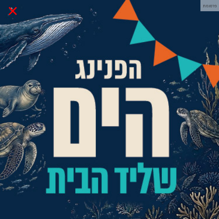
×
פרסומת