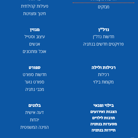
פעילות קהילתית
מבזקים
חינוך ומצוינות
נדל"ן
מגזין
חדשות נדל"ן
עיצוב וסטייל
פרויקטים חדשים בנתניה
אנשים
אוכל ומתכונים
רכילות ולילה
ספורט
רכילות
חדשות ספורט
מקומות בילוי
ספורט נוער
מכבי נתניה
בילוי ופנאי
בלוגים
הצגות ואירועים
דעה אישית
תרבות לילדים
יהדות
מסעדות בנתניה
הפינה המשפטית
תיירות בנתניה
...