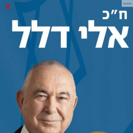
×
פרסומת