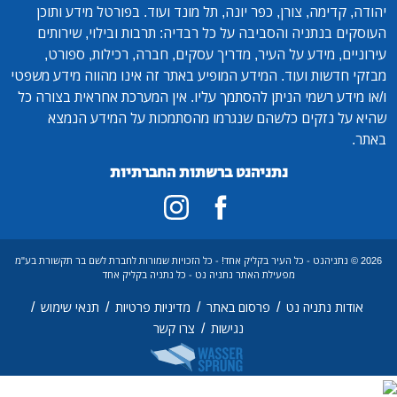
יהודה, קדימה, צורן, כפר יונה, תל מונד ועוד. בפורטל מידע ותוכן
העוסקים בנתניה והסביבה על כל רבדיה: תרבות ובילוי, שירותים
עירוניים, מידע על העיר, מדריך עסקים, חברה, רכילות, ספורט,
מבזקי חדשות ועוד. המידע המופיע באתר זה אינו מהווה מידע משפטי
ו/או מידע רשמי הניתן להסתמך עליו. אין המערכת אחראית בצורה כל
שהיא על נזקים כלשהם שנגרמו מהסתמכות על המידע הנמצא
באתר.
נתניהנט ברשתות החברתיות
2026 © נתניהנט - כל העיר בקליק אחד! - כל הזכויות שמורות לחברת לשם בר תקשורת בע"מ
מפעילת האתר נתניה נט - כל נתניה בקליק אחד
/
/
/
/
אודות נתניה נט
פרסום באתר
מדיניות פרטיות
תנאי שימוש
/
נגישות
צרו קשר