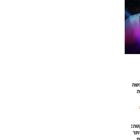
 71 נמשה
ה
טה:
 53 אותר
ם