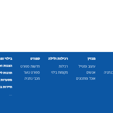
מגזין
רכילות ולילה
ספורט
בילוי ופ
הצגות וא
עיצוב וסטייל
רכילות
חדשות ספורט
נתניה
אנשים
מקומות בילוי
ספורט נוער
תרבות לי
אוכל ומתכונים
מכבי נתניה
מסעדות ב
תיירות ב
...