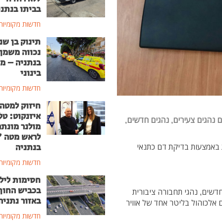
בביתו בנתני
חדשות מקומיות
תינוק בן שנ
נכווה משמן
בנתניה – מ
בינוני
חדשות מקומיות
חיזוק למטה
איזנקוט: טל
 נהגים צעירים, נהגים חדשים,
מולנר מונת
לראש מטה 
בנתניה
ת באמצעות בדיקת דם כתנאי
חדשות מקומיות
חסימות ליל
בכביש החוף
חדשים, נהגי תחבורה ציבורית
באזור נתניה
ה בשכרות נחשבת מ 100 מיקרו גרם אלכוהול בליטר אחד של אוויר
חדשות מקומיות