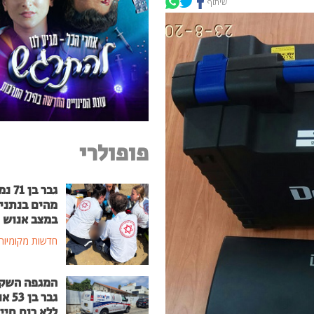
שיתוף
פופולרי
גבר בן
מהים בנתני
במצב אנוש
חדשות מקומיות
המגפה השק
גבר בן
ללא רוח חיי