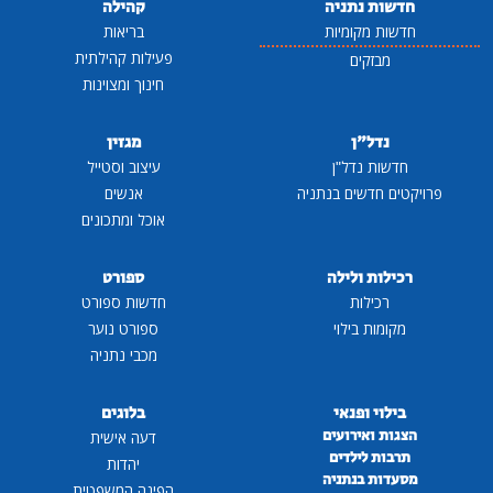
חדשות נתניה
קהילה
חדשות מקומיות
בריאות
פעילות קהילתית
מבזקים
חינוך ומצוינות
נדל"ן
מגזין
חדשות נדל"ן
עיצוב וסטייל
פרויקטים חדשים בנתניה
אנשים
אוכל ומתכונים
רכילות ולילה
ספורט
רכילות
חדשות ספורט
מקומות בילוי
ספורט נוער
מכבי נתניה
בילוי ופנאי
בלוגים
הצגות ואירועים
דעה אישית
תרבות לילדים
יהדות
מסעדות בנתניה
הפינה המשפטית