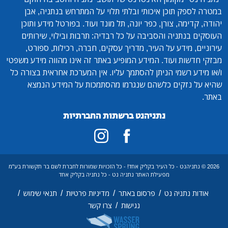
במטרה לספק תוכן איכותי ובלתי תלוי על המתרחש בנתניה, אבן
יהודה, קדימה, צורן, כפר יונה, תל מונד ועוד. בפורטל מידע ותוכן
העוסקים בנתניה והסביבה על כל רבדיה: תרבות ובילוי, שירותים
עירוניים, מידע על העיר, מדריך עסקים, חברה, רכילות, ספורט,
מבזקי חדשות ועוד. המידע המופיע באתר זה אינו מהווה מידע משפטי
ו/או מידע רשמי הניתן להסתמך עליו. אין המערכת אחראית בצורה כל
שהיא על נזקים כלשהם שנגרמו מהסתמכות על המידע הנמצא
באתר.
נתניהנט ברשתות החברתיות
2026 © נתניהנט - כל העיר בקליק אחד! - כל הזכויות שמורות לחברת לשם בר תקשורת בע"מ
מפעילת האתר נתניה נט - כל נתניה בקליק אחד
/
/
/
/
אודות נתניה נט
פרסום באתר
מדיניות פרטיות
תנאי שימוש
/
נגישות
צרו קשר