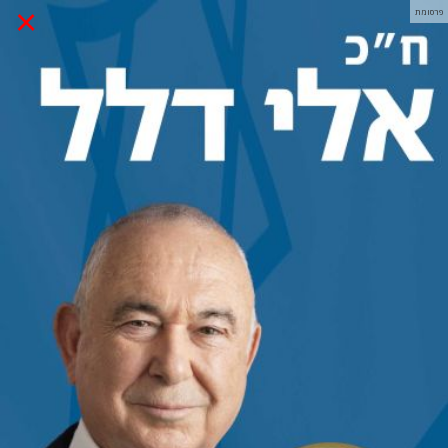
×
פרסומת