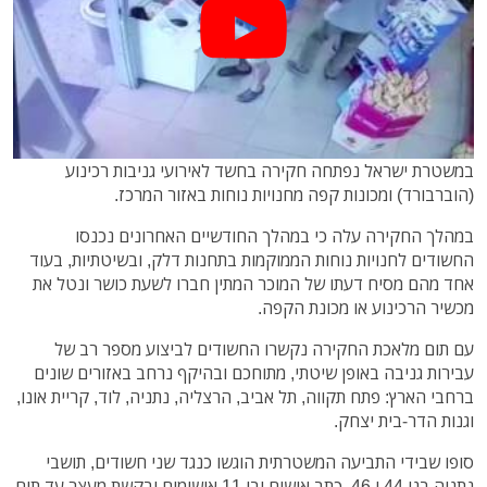
במשטרת ישראל נפתחה חקירה בחשד לאירועי גניבות רכינוע
(הוברבורד) ומכונות קפה מחנויות נוחות באזור המרכז.
במהלך החקירה עלה כי במהלך החודשיים האחרונים נכנסו
החשודים לחנויות נוחות הממוקמות בתחנות דלק, ובשיטתיות, בעוד
אחד מהם מסיח דעתו של המוכר המתין חברו לשעת כושר ונטל את
מכשיר הרכינוע או מכונת הקפה.
עם תום מלאכת החקירה נקשרו החשודים לביצוע מספר רב של
עבירות גניבה באופן שיטתי, מתוחכם ובהיקף נרחב באזורים שונים
ברחבי הארץ: פתח תקווה, תל אביב, הרצליה, נתניה, לוד, קריית אונו,
וגנות הדר-בית יצחק.
סופו שבידי התביעה המשטרתית הוגשו כנגד שני חשודים, תושבי
נתניה בני 44 ו 46, כתב אישום ובו 11 אישומים ובקשת מעצר עד תום