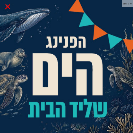
×
פרסומת