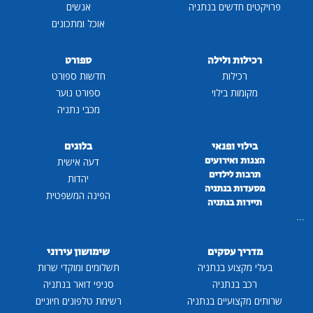
פרויקטים חדשים בנתניה
אנשים
אוכל ומתכונים
רכילות ולילה
ספורט
רכילות
חדשות ספורט
מקומות בילוי
ספורט נוער
מכבי נתניה
בילוי ופנאי
בלוגים
הצגות ואירועים
דעה אישית
תרבות לילדים
יהדות
מסעדות בנתניה
הפינה המשפטית
תיירות בנתניה
...
מדריך עסקים
שימושון עירוני
בעלי מקצוע בנתניה
תשלומים ומוקדי שרות
רכב בנתניה
סניפי דואר בנתניה
שרותים מקצועיים בנתניה
רשימת טלפונים חיוניים