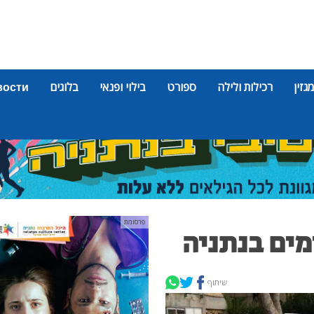
מגזין
רכילות ולילה
ספורט
בילוי ופנאי
בלוגים
вости
פרסומת
ים בנתניה
שיתוף