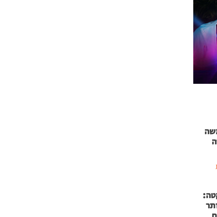
 71 נמשה
ה
טה:
 53 אותר
ם