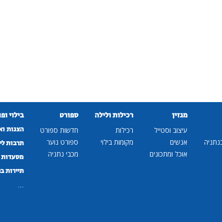
מגזין
רכילות ולילה
ספורט
בילוי ופ
הצגות וא
עיצוב וסטייל
רכילות
חדשות ספורט
נתניה
אנשים
מקומות בילוי
ספורט נוער
תרבות לי
אוכל ומתכונים
מכבי נתניה
מסעדות ב
תיירות ב
...