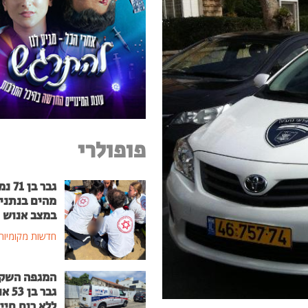
פופולרי
גבר בן
מהים בנתני
במצב אנוש
חדשות מקומיות
המגפה השק
גבר בן
ללא רוח חיי