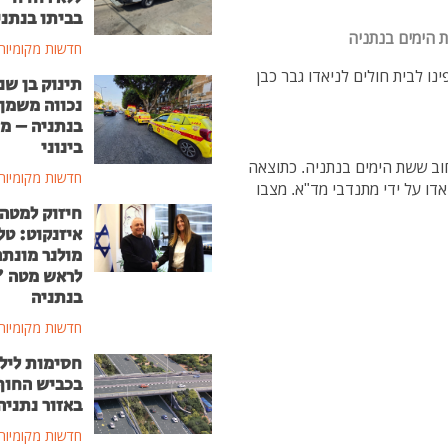
בביתו בנתני
חדשות מקומיות
נו לבית חולים לניאדו גבר כבן
תינוק בן שנ
נכווה משמן
בנתניה – מ
בינוני
ן 30, הבוקר (שני) ברחוב ששת הימים בנתניה. כתוצאה
חדשות מקומיות
ו על ידי מתנדבי מד"א. מצבו
חיזוק למטה
איזנקוט: טל
מולנר מונת
לראש מטה 
בנתניה
חדשות מקומיות
חסימות ליל
בכביש החוף
באזור נתניה
חדשות מקומיות