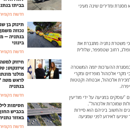
בביתו בנתני
 מסגרת ומדירים שינה מעיני
חדשות מקומיות
תינוק בן שנ
נכווה משמן
בנתניה – מ
בינוני
י משטרת נתניה מתגברת את
ופולג, רחוב שטמפפר, שלולית
חדשות מקומיות
חיזוק למטה
 במסגרת ההערכות יזמה המשטרה
איזנקוט: טל
 מקרי אלכוהול מופרזים ומקרי
מולנר מונת
לראש מטה 
למכירת אלכוהול, אבטחה וקטטות
בנתניה
יפרה.
חדשות מקומיות
 "עוסקים במניעה על ידי מודיעין
לות שמוכרות אלכוהול".
חסימות ליל
ים והחשוב ביניהם הוא סיירות
בכביש החוף
שיגיעו לאירוע לפני שמגיעה
באזור נתניה
חדשות מקומיות