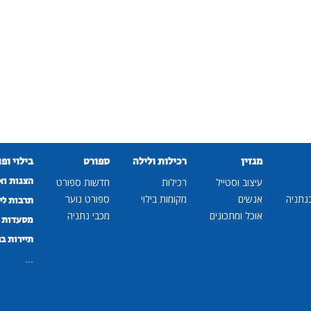
מגזין
רכילות ולילה
ספורט
בילוי ופ
הצגות וא
עיצוב וסטייל
רכילות
חדשות ספורט
נתניה
אנשים
מקומות בילוי
ספורט נוער
תרבות לי
אוכל ומתכונים
מכבי נתניה
מסעדות ב
תיירות ב
...