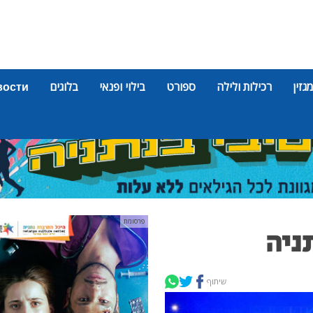
מגזין
רכילות ולילה
ספורט
בילוי ופנאי
בלוגים
вости
פרסומת
ניה
שיתוף