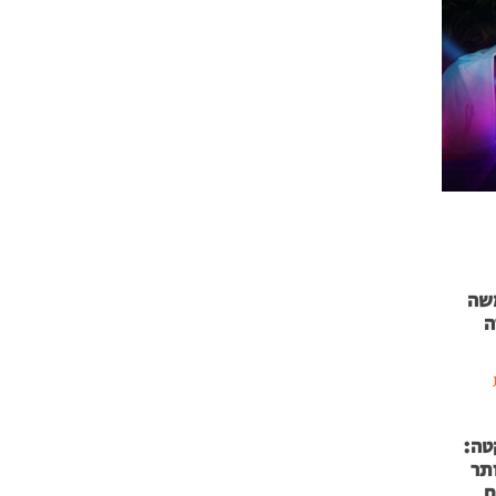
 71 נמשה
ה
טה:
 53 אותר
ם