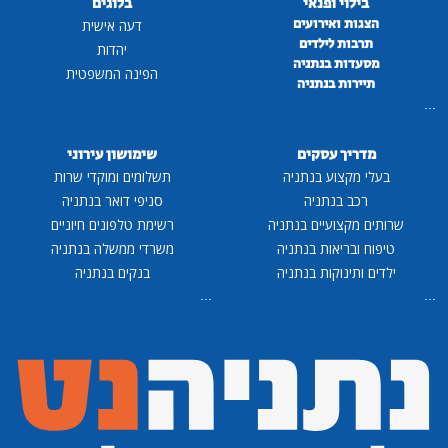
בילוי ופנאי
בלוגים
הצגות ואירועים
דעה אישית
תרבות לילדים
יהדות
מסעדות בנתניה
הפינה המשפטית
תיירות בנתניה
...
מדריך עסקים
שימושון עירוני
בעלי מקצוע בנתניה
תשלומים ומוקדי שרות
רכב בנתניה
סניפי דואר בנתניה
שרותים מקצועיים בנתניה
רשימת טלפונים חיוניים
טיפוח ובריאות בנתניה
משרדי ממשלה בנתניה
ילדים ותינוקות בנתניה
בנקים בנתניה
...
...