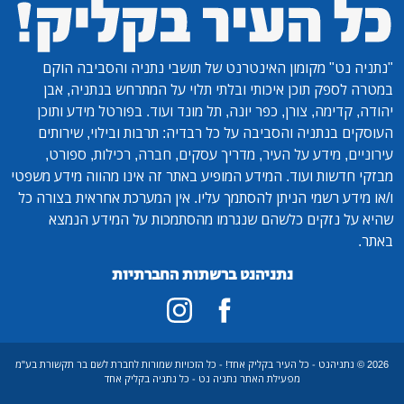
"נתניה נט"
מקומון האינטרנט של תושבי נתניה והסביבה הוקם
במטרה לספק תוכן איכותי ובלתי תלוי על המתרחש בנתניה, אבן
יהודה, קדימה, צורן, כפר יונה, תל מונד ועוד. בפורטל מידע ותוכן
העוסקים בנתניה והסביבה על כל רבדיה: תרבות ובילוי, שירותים
עירוניים, מידע על העיר, מדריך עסקים, חברה, רכילות, ספורט,
מבזקי חדשות ועוד. המידע המופיע באתר זה אינו מהווה מידע משפטי
ו/או מידע רשמי הניתן להסתמך עליו. אין המערכת אחראית בצורה כל
שהיא על נזקים כלשהם שנגרמו מהסתמכות על המידע הנמצא
באתר.
נתניהנט ברשתות החברתיות
2026 © נתניהנט - כל העיר בקליק אחד! - כל הזכויות שמורות לחברת לשם בר תקשורת בע"מ
מפעילת האתר נתניה נט - כל נתניה בקליק אחד