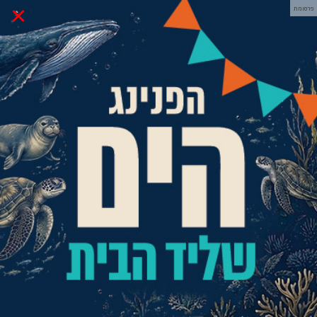
×
פרסומת