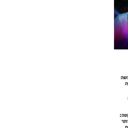
 71 נמשה
ה
טה:
 53 אותר
ם