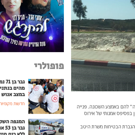
פופולרי
גבר בן
מהים בנתני
במצב אנוש
חדשות מקומיות
עה" להם באמצע השכונה. פנייה
 בפסיפס אמנותי של אירוס
המגפה השק
 להגברת הבטיחות משרת היטב
גבר בן
ללא רוח חיי