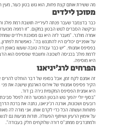
מה ששירת אותם קצת פחות, הוא גוש בטון כעור, מעין
מסוכן לילדים
כבר בדצמבר שעבר פנתה לעירייה תושבת רמת פולג וה
וביקשה הסברים לגוש הבטון במקום. "זו רמפה מכוער
אמרה מולנר. "מעבר לזה היא גם מסוכנת וילדים שמחל
על אופניים יכולים היו להתנגש בה". כאפשרות לפתרון,
בפסיפס אמנותי. "יש כבר עבודה טובה שעשו באופן דו
לרמת פולג' בכניסה לשכונה וחשבתי שפסיפס הוא הדבר
היא מוסיפה.
הפרחים לרג'יניאנו
זה אמנם לקח זמן, אבל בסופו של דבר הוחלט להרים א
הקיר פסיפס אמנותי של אירוס הארגמן שישנה את פני
היא אמנית הפסיפס המקומית נירה בן דוד.
"בסוף יולי יהפוך גוש הבטון המכוער הזה לפסל סביבתי
רובעים ושכונות, אורנה רג'יניאנו, נתנה את ברכת הדרך
פתוחות ועשתה הכל כדי לקדם אותו. אני מודה לה מאוד ול
על אימוץ הרעיון ושיתוף הפעולה. תודות מגיעות גם לנש
ולמתנדבים ממתנ"ס דורה שלוקחים חלק בעבודה".