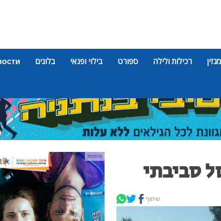
מגזין
רכילות ולילה
ספורט
בילוי ופנאי
בלוגים
вости
פרסומת
ל סביבתי
שיתוף