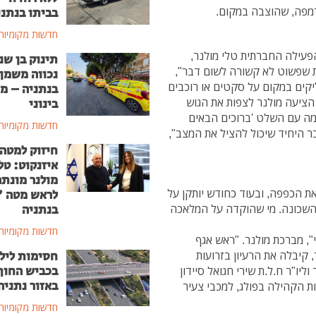
 רמפה, שהוצבה במקום.
בביתו בנתני
חדשות מקומיות
פעילה החברתית טלי מולנר,
תינוק בן שנ
ת שפשוט לא קשורה לשום דבר",
נכווה משמן
יקים במקום על סקטים או רוכבים
בנתניה – מ
 הציעה מולנר לצפות את הגוש
בינוני
מה עם השלט 'ברוכים הבאים
חדשות מקומיות
 היחיד שיכול להציל את המצב",
חיזוק למטה
איזנקוט: טל
מולנר מונת
ת הכפפה, ובעוד כחודש יותקן על
לראש מטה 
בנתניה
 השכונה. מי שהוקדה על המלאכה
חדשות מקומיות
", מברכת מולנר. "ראש אגף
חסימות ליל
, קיבלה את הרעיון בזרועות
בכביש החוף
יו"ר ח.ל.ת שירי חגואל סיידון
באזור נתניה
ות הקהילה בפולג, למכבי צעיר
חדשות מקומיות