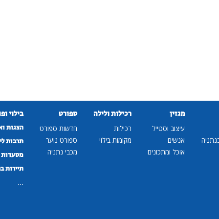
מגזין
רכילות ולילה
ספורט
בילוי ופ
הצגות וא
עיצוב וסטייל
רכילות
חדשות ספורט
נתניה
אנשים
מקומות בילוי
ספורט נוער
תרבות לי
אוכל ומתכונים
מכבי נתניה
מסעדות ב
תיירות ב
...