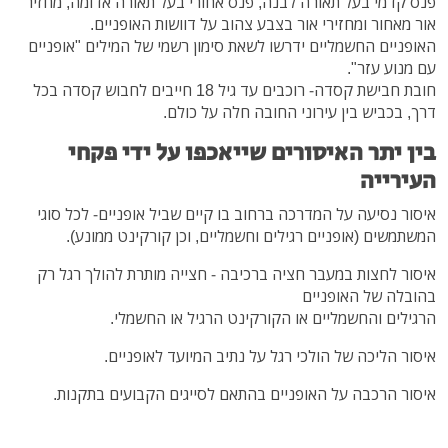
פנס קדמי בעל תאורה לבנה, פנס אחורי בעל תאורה אדומה, מחזיר
אור מאחור ומחזירי אור בצבע צהוב על דוושות האופניים.
האופניים החשמליים ידרשו לשאת סימון רשמי של המילים "אופניים
עם מנוע עזר".
חובת חבישת קסדה- רוכבים עד גיל 18 חייבים לחבוש קסדה בכל
דרך, בכביש בין עירוני החובה חלה על כולם.
בין יתר האיסורים שייאכפו על ידי פקחי
העירייה
איסור נסיעה על המדרכה ברחוב בו קיים שביל אופניים- לכל סוגי
המשתמשים (אופניים רגילים וחשמליים, וכן קורקינט ממונע).
איסור לחצות במעבר חציה ברכיבה - חצייה מותרת להולך רגל רק
בהובלה של האופניים
הרגילים והחשמליים או הקורקינט הרגיל או החשמלי.
איסור הליכה של הולכי רגל על נתיב המיועד לאופניים.
איסור הרכבה על האופניים בהתאם לסייגים הקבועים בתקנות.