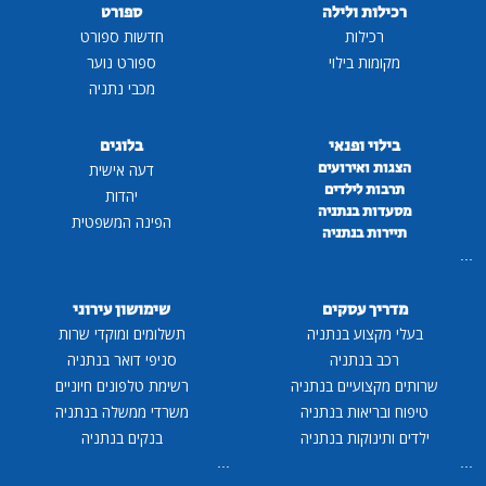
רכילות ולילה
ספורט
רכילות
חדשות ספורט
מקומות בילוי
ספורט נוער
מכבי נתניה
בילוי ופנאי
בלוגים
הצגות ואירועים
דעה אישית
תרבות לילדים
יהדות
מסעדות בנתניה
הפינה המשפטית
תיירות בנתניה
...
מדריך עסקים
שימושון עירוני
בעלי מקצוע בנתניה
תשלומים ומוקדי שרות
רכב בנתניה
סניפי דואר בנתניה
שרותים מקצועיים בנתניה
רשימת טלפונים חיוניים
טיפוח ובריאות בנתניה
משרדי ממשלה בנתניה
ילדים ותינוקות בנתניה
בנקים בנתניה
...
...