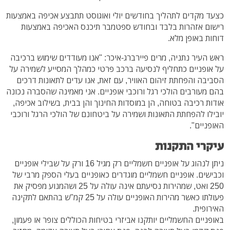
כצעד מקדים לתהליך בחודשים יולי ואוגוסט תתבצע אכיפה באמצעות
רישום אזהרות בלבד ובחודש ספטמבר תיכנס האכיפה באמצעות
דוחות באופן מלא.
ראש העיר נתניה, מרים פיירברג-איכר: "אנו מעודדים שימוש ברכיבה
על אופניים כתחליף לנסיעה ברכב פרטי כמהלך המסייע לשמירה על
הסביבה והפחתת זיהום האוויר, עם זאת, אנו עדים לתאונות דרכים
בהם מעורבים הולכי רגל ורוכבי אופניים. אני מאמינה שהסברה נכונה
אודות רכיבה בטוחה, הן במוסדות החינוך והן בבית, בשילוב אכיפה,
יובילו להפחתת התאונות ושמירה על ביטחונם של הולכי הרגל ורוכבי
האופניים".
עיקרי התקנות
ניתן לנהוג על אופניים חשמליים רק מגיל 16 ורק על שבילי אופניים
וכבישים. אופניים חשמליים מוגדרים כאופניים בעלי הספק מרבי של
250 ואט, שמהירות נסיעתם אינה עולה על 25 ושהמנוע מפסיק את
פעולתו כאשר מהירות האופניים עולה על 25 קמ"ש בהתאם לתקינה
האירופית.
באופניים החשמליים יותקנו אביזרי בטיחות הכוללים צופר או פעמון,