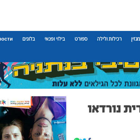
מגזין
רכילות ולילה
ספורט
בילוי ופנאי
בלוגים
вости
פרסומת
ת נורדאו