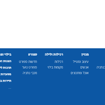
מגזין
רכילות ולילה
ספורט
בילוי ופ
הצגות וא
עיצוב וסטייל
רכילות
חדשות ספורט
נתניה
אנשים
מקומות בילוי
ספורט נוער
תרבות לי
אוכל ומתכונים
מכבי נתניה
מסעדות ב
תיירות ב
...