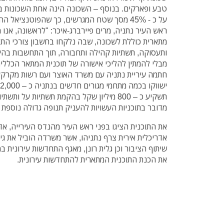
טבע ופארקים. בנוסף – השכונה הינה אחת השכונות ב
על כ - 45% מסך שטח המגרשים, כך שהפוטנציאל ההתפתחותי שלה הוא נרחב.
ראש העיר נתניה, מרים פיירברג-איכר: "לראשונה, אנו 
מתארית כוללת לשכונה, שבה נלקחו בחשבון צורכי התו
ותעסוקה, תשתיות קהילה ותחבורה, תוך התחשבות בהית
חתמה עיריית נתניה עם משרד האוצר ועם רשות מקרקע
תשקיע כ – 800 מיליון שקל בהקמת תשתיות על
מדובר בתוכניות העשויות להעניק תנופה גדולה נוספת 
את התוכנית הציגו בפני ראש העיר מהנדס העירייה, אדר
אדריכלית אירית צרף נתניהו, אשר משרדה הוביל את גי
שיתוף הציבור וכן גלית רונן, מאגף התחדשות עירונית במ
את הכנת התוכנית המתארית להתחדשות עירונית.