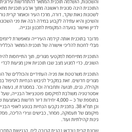
והשכונות, הושלמה תוכנית המתאר להתחדשות עירונית ל
התוכנית הינה סנונית ראשונה מתוך ארבע תוכניות מתאר
לשכונות נאות שקד, דורה, מרכז העיר וכאמור קרית נורד
והשיכון והיא עתידה לקבוע במידה רבה את פני השכונ
לדיון ואישור בוועדה המקומית לתכנון ובנייה.
מדובר בתוכנית אותה קידמה העירייה ומאפשרת ליזמים
מבלי לחכות להליכי אישורה של תוכנית המתאר הכללית 
התוכנית מתייחסת למקטעי מגורים, תוך התייחסות להי
השונים, כדי למנוע מצב שבו תוכניות אינן מגיעות לכדי
התוכנית משרטטת את פניה העתידיים והכוללים של השכ
מגורים חדשים. זאת במקביל לגיבוש הנחיות לטיפול במר
וקהילה, גנים, תנועה ותחבורה וכו'. במסגרת זו, נעשה 
אסטרטגיה משולבת למיקסום פוטנציאל הבנייה, שעל 
בתוספת של כ – 4,000 יחידות דיור חדשות ב
וכן תמ"א 38. בתכנית נקבעו הנחיות בנוגע לאופי הב
מיקומם של תעסוקה, מסחר, כבישים וצירי הליכה, מסלולי
גינות קהילתיות ועוד.
שכונת קרית נורדאו נהנית קרובה לים, הנגישות התחבו