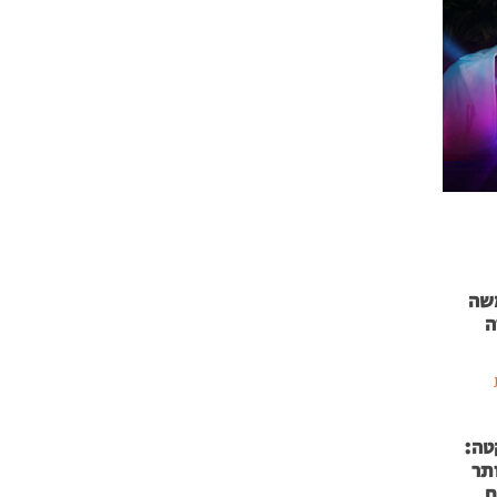
 71 נמשה
ה
טה:
 53 אותר
ם