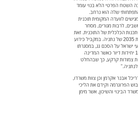
ה השטח הפרטי הלא בנוי עומד
מגישים לוועדה המקומית תוכנית
שבים, לרבות מגורים, מסחר
כנות הכלכלית של התוכנית. זאת
מבלי להמתין להליכי אישורה של תוכנית המתאר הכללית 2035 של נתניה. במקביל כידוע
י ישראל על הסכם גג, במסגרתו
ישווקו בכמה מתחמי מגורים חדשים בנתניה כ – 12,000 יחידות דיור כאשר המדינה
 ותשתיות צמודות קרקע, כך שבהחלט
לנתניה."
יכל אבנר אקרמן וכן צוות משרדו,
בוש הפרוגרמה וקידם את הליכי
שרד הבינוי והשיכון, אשר מימן