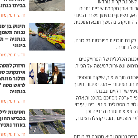
שכונת קרית נורדאו.
בביתו בנתני
יות אותן מקדמת עיריית נתניה
או, בשיתוף ובמימון משרד הבינוי
חדשות מקומיות
ה הוותיקה. בהמשך תובא התוכנית
תינוק בן שנ
נכווה משמן
בנתניה – מ
 לקדם תוכניות מפורטות בשכונה,
בינוני
של נתניה.
חדשות מקומיות
תכנות הכלכלית של הפרוייקטים
חיזוק למטה
 מימוש ונשארות למעשה על הנייר.
איזנקוט: טל
ונה תוך שיפור, שיקום ותוספת
מולנר מונת
חב הציבורי – מבני ציבור, חינוך
לראש מטה 
מיפוי של הקיים ונבנתה
בנתניה
פי הערכה מסתכם בתוכניות אלה
חדשות מקומיות
אמצעות שלושה מסלולים: פינוי- בינוי, עיבוי
נייה, צפיפות וגובה הבנייה וכן
חסימות ליל
בכביש החוף
 אופניים , מבני קהילה וציבור,
באזור נתניה
חדשות מקומיות
רתית גבוהה והיא סמוכה לשמורות