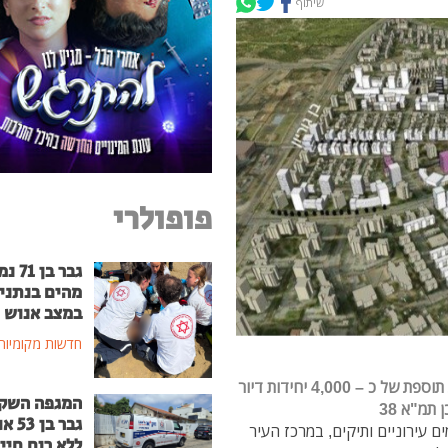
שיתוף
פופולרי
גבר בן
מהים בנתני
במצב אנוש
חדשות מקומיות
תוכנית המתאר שהוכנה לשכונת קרית נורדאו מאפשרת תוספת של כ – 4,000 יחידות דיור
המגפה השק
תמ"א 38
גבר בן
עירוניים ותיקים, במרכז העיר
ללא רוח חיי