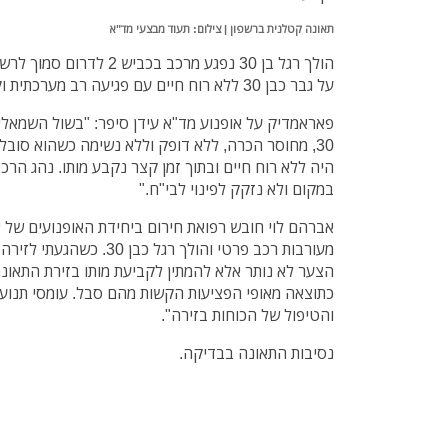
תאונה קטלנית ברשפון | צילום: תעוד מבצעי מד"א
הולך רגל בן 30 נפגע מרכב בכ
על גבר כבן 30 ללא רוח חיים עם פגיעה רב מערכתית וקבעו את מותו.
פאראמדיק על אופנוע מד"א עידן סיפר: "בשול השמאלי
30, מחוסר הכרה, ללא דופק וללא נשימה כשהוא סוב
היה ללא רוח חיים ובתוך זמן קצר נקבע מותו. נהג הרכב
במקום ולא נזקק לפינוי לבי"ח."
אברהם לוי חובש רפואת חירום ביחידת האופנועים של 
מעורבות רכב פרטי והולך רגל 
הצער לא נותר אלא להמתין לקביעת מותו בזירת התאונה 
כתוצאה מאופי הפציעות הקשות מהם סבל. עומסי תנועה
והטיפול של הכוחות בזירה".
נסיבות התאונה בבדיקה.