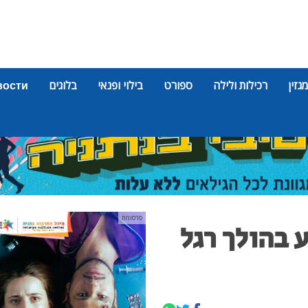
מגזין
רכילות ולילה
ספורט
בילוי ופנאי
בלוגים
вости
פרסומת
 בהולך רגל