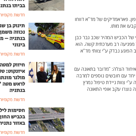
בביתו בנתני
חדשות מקומיות
ביש 2 לדרום סמוך לרשפון. פאראמדיקים של מד"א דווחו
תינוק בן שנ
נכווה משמן
 של הכביש המהיר שכב גבר כבן
בנתניה – מ
ל מפגיעה רב מערכתית קשה. הוא
בינוני
 הפוגע נבדק ע"י צוותי מד"א
חדשות מקומיות
חיזוק למטה
איחוד הצלה: "מדובר בתאונה עם
איזנקוט: טל
כבן 30. כשהגעתי לזירה יחד עם חובשים נוספים למרבה
מולנר מונת
ע"י צוות ניידת טיפול נמרץ
לראש מטה 
 נוצרו עקב אופי התאונה
בנתניה
חדשות מקומיות
חסימות ליל
בכביש החוף
באזור נתניה
חדשות מקומיות