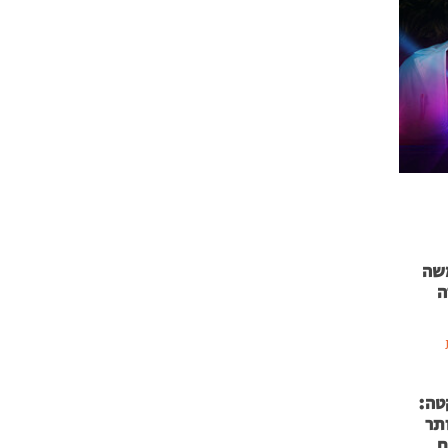
 71 נמשה
ה
טה:
 53 אותר
ם