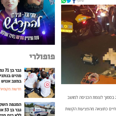
שיתוף
פופולרי
גבר בן
מהים בנתני
במצב אנוש
חדשות מקומיות
תאונת דרכים קטלנית - הולך רגל נדרס למוות בכביש 2 בסמוך לצומת הכניסה למושב
המגפה השק
 דיווחו על גבר כבן 30 ללא רוח חיים כתוצאה מהפציעות הקשות
גבר בן
ללא רוח חיי