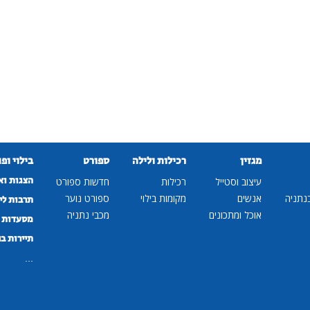
מגזין
רכילות ולילה
ספורט
בילוי ופ
הצגות וא
עיצוב וסטייל
רכילות
חדשות ספורט
נתניה
אנשים
מקומות בילוי
ספורט נוער
תרבות לי
אוכל ומתכונים
מכבי נתניה
מסעדות ב
תיירות ב
...