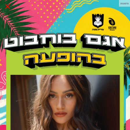
×
פרסומת