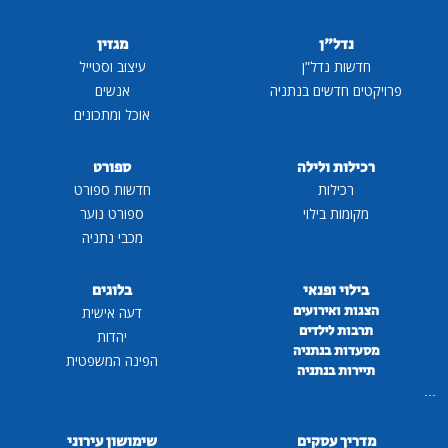
נדל"ן
מגזין
חדשות נדל"ן
עיצוב וסטייל
פרויקטים חדשים בנתניה
אנשים
אוכל ומתכונים
רכילות ולילה
ספורט
רכילות
חדשות ספורט
מקומות בילוי
ספורט נוער
מכבי נתניה
בילוי ופנאי
בלוגים
הצגות ואירועים
דעה אישית
תרבות לילדים
יהדות
מסעדות בנתניה
הפינה המשפטית
תיירות בנתניה
...
מדריך עסקים
שימושון עירוני