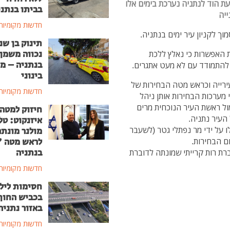
עת הוד לנתניה נערכת בימים אלו
בביתו בנתני
ייה
חדשות מקומיות
תינוק בן שנ
נכווה משמן
 האפשרות כי נאלץ ללכת
בנתניה – מ
 להתמודד עם לא מעט אתגרים.
בינוני
עירייה וכראש מטה הבחירות של
חדשות מקומיות
מערכות הבחירות אותן ניהל
ול ראשת העיר הנוכחית מרים
חיזוק למטה
העיר נתניה.
איזנקוט: טל
 על ידי מר נפתלי גטר (לשעבר
מולנר מונת
לראש מטה 
 הבחירות.
בנתניה
רת רות קרייתי שמונתה לדוברת
חדשות מקומיות
חסימות ליל
בכביש החוף
באזור נתניה
חדשות מקומיות