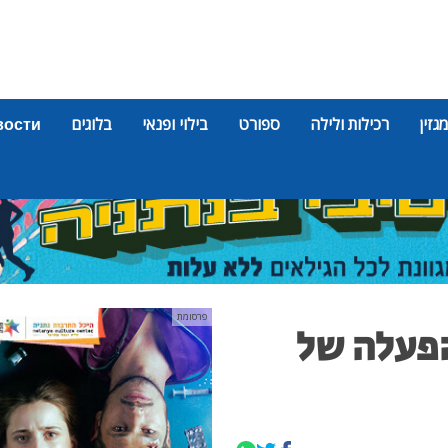
מגזין
רכילות ולילה
ספורט
בילוי ופנאי
בלוגים
вости
פרסומת
הפעלה של