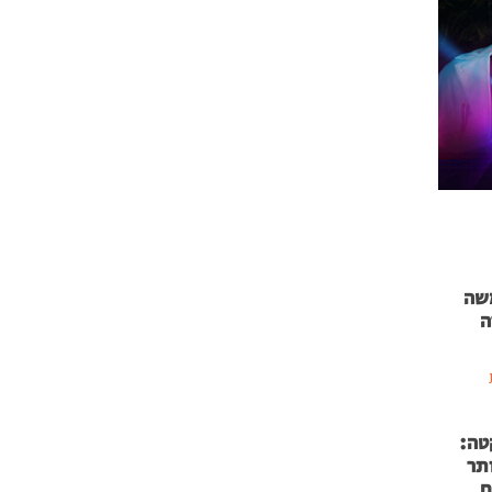
 71 נמשה
ה
טה:
 53 אותר
ם