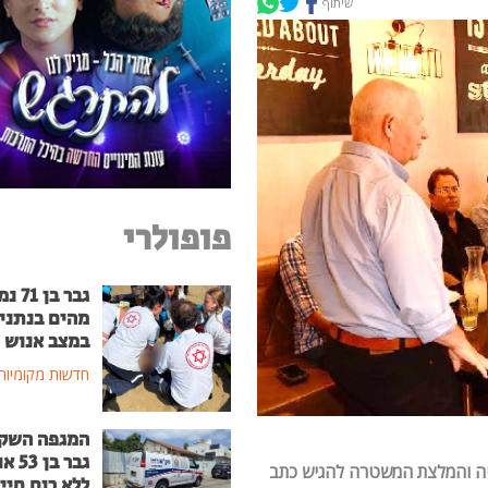
שיתוף
פופולרי
גבר בן
מהים בנתני
במצב אנוש
חדשות מקומיות
המגפה השק
גבר בן
יה והמלצת המשטרה להגיש כתב
ללא רוח חיי