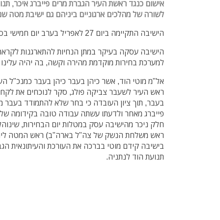
אישום כנגד ראשת העיר הגברת מרים פייברג איכר, תנו
לשורה של מהלכים ארגוניים
ביניהם גם ישיבת מטה שנ
הישיבה התקיימה ביום 27 לאפריל בערב יום חמישי בסמוך לקניון עיר ימים בנתניה.
הישיבה עסקה בעיקר במתן הנחיות להתארגנות לקראת
למערכת בחירות מוקדמת מהירה וקשה, בה יהיה עלינו
אל"מ מוטי הוד, אשר כיהן בעבר כיהן בעבר כמנכ"ל ה
ראש העיר לשעבר צביקה פולג, סקר לנוכחים את לקחי 
בעבר, תוך ציון העובדה כי בחר שלא להתמודד בעבר מ
פייברג מאחר ולדעתו עשתה עבודה טובה בקידומה של 
חלק ניכר מהישיבה עסק במטלות יום הבחירות, שינוהלו
ראש משלחת הנשק של צה"ל בארה"ב) ראש המטה ליום
בישיבה קידם מוטי בברכה את העורכת והעיתונאית הגב
תנועת הוד לנתניה.