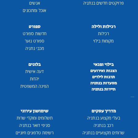
פרויקטים חדשים בנתניה
אנשים
אוכל ומתכונים
רכילות ולילה
ספורט
רכילות
חדשות ספורט
מקומות בילוי
ספורט נוער
מכבי נתניה
בילוי ופנאי
בלוגים
הצגות ואירועים
דעה אישית
תרבות לילדים
יהדות
מסעדות בנתניה
הפינה המשפטית
תיירות בנתניה
...
מדריך עסקים
שימושון עירוני
בעלי מקצוע בנתניה
תשלומים ומוקדי שרות
רכב בנתניה
סניפי דואר בנתניה
שרותים מקצועיים בנתניה
רשימת טלפונים חיוניים