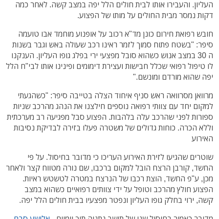
העליון. והעבירו אותו לבית חולים הלל יפה במצב קשה. לאחר כמה
דקות נמסר מבית החולים על מותו של הפצוע.
חובש רפואת חירום כונן מד"א רכוב על אופנוע מוחמד אבו טועמה
סיפר: "בשטח פתוח סמוך לזמר ראינו רכב שעולה באש וגבר בשנות
ה 30 במצב אנוש כשהוא סובל מפצעי ירי בפלג גופו העליון. הענקנו
לו טיפול רפואי שכלל חבישות ועצירת דימומים ופינינו אותו לבי"ח הלל
יפה שהוא מורדם ומונשם."
מרוואן מסרוואה ראש סניף איחוד הצלה בטייבה סיפר: "כשהגעתי
למקום יחד עם צוותי רפואה נוספים חילצנו את הנהג מהרכב שניות
ספורות לפני שהרכב עלה בלהבות. הפצוע סבל מפגיעה רב מערכתית
וללא הכרה. כוחות גדולים של משטרה פעלו בזירה לבדיקת נסיבות
האירוע
שוטרים שהגיעו לזירת האירוע העריכו כי מדובר בחיסול. על פי
החשד, קורבן הרצח הובל למקום ברכבו, שם נורה מטווח קצר ולאחר
מכן, ע"פ החשד, הוצת רכבו של הנרצח במטרה לטשטש ראיות.
הפצוע חולץ מהרכב וטופל על ידי צוותים רפואיים כשהוא במצב
קשה, ירוי בחלק גופו העליון ונפטר מפצעיו בבית חולים הלל יפה.
מדובר כאמור בחיסול שני של תושב נתניה תוך יומיים -
אלישע סבח