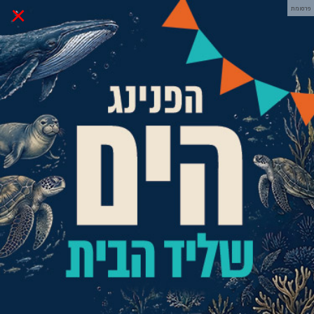
×
פרסומת