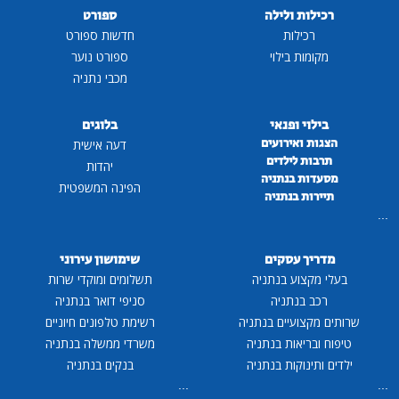
רכילות ולילה
ספורט
רכילות
חדשות ספורט
מקומות בילוי
ספורט נוער
מכבי נתניה
בילוי ופנאי
בלוגים
הצגות ואירועים
דעה אישית
תרבות לילדים
יהדות
מסעדות בנתניה
הפינה המשפטית
תיירות בנתניה
...
מדריך עסקים
שימושון עירוני
בעלי מקצוע בנתניה
תשלומים ומוקדי שרות
רכב בנתניה
סניפי דואר בנתניה
שרותים מקצועיים בנתניה
רשימת טלפונים חיוניים
טיפוח ובריאות בנתניה
משרדי ממשלה בנתניה
ילדים ותינוקות בנתניה
בנקים בנתניה
...
...