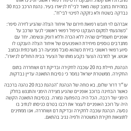
במהירות במצב קשה מאוד לבי"ח לניאדו בעיר. נהגת הרכב כבת 30
נבדקה בשטח ולא נזקקה לפינוי לבי"ח".
אברהם לוי חובש רפואת חירום של איחוד הצלה שהגיע לזירה סיפר:
"כשהגעתי למקום הענקנו טיפול רפואי ראשוני לנער שרכב על
אופניים חשמליים שהיה ללא הכרה וללא דופק ונשימה. יחד עם
מתנדבים נוספים מיחידת האופנועים של איחוד הצלה הענקנו לו
סיוע רפואי ראשוני בזירת כשהוא סובל מפגיעה רב מערכתית ובמצב
אנוש. אך למרבה הצער נקבע מותו של הצעיר בבית החולים לניאדו".
הנהגת, חיילת בת 20 עוכבה לחקירה ובדיקת דם ושוחררה בתום
החקירה. ממשטרת ישראל נמסר כי נסיבות התאונה עדיין נבדקות.
עו״ד דרור שלום, בא כוחה של הנהגת "הנהגת כבת 20 נהגה ברכבה
כאשר הבחינה ברוכב אופניים שהגיע מצידה הימני והתנגש בחלק
הימני של רכבה. הכל היה בהפתעה גמורה. בנסיבות התאונה הקשה
היה על רוכב האופניים לעצור את רכבו בטרם כניסתו לנתיב בו
נסעה. הנהגת עוכבה לחקירה ובדיקת דם ושוחררה. אנו ממתינים
לתוצאות חקירת המשטרה ולפיה נגיב בהתאם.