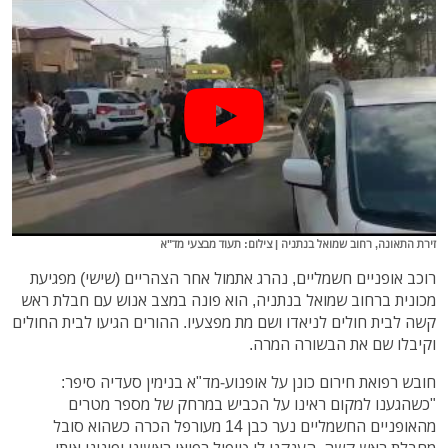
זירת התאונה, רחוב שמואל בנתניה | צילום: תעוד מבצעי מד"א
רוכב אופניים חשמליים, נהרג אתמול אחר הצהריים (שישי) מפגיעת
מכונית ברחוב שמואל בנתניה, הוא פונה במצב אנוש עם חבלת ראש
קשה לבית חולים לניאדו ושם מת מפצעיו. ההורים הגיעו לבית החולים
וקיבלו שם את הבשורה המרה.
חובש רפואת חירום כונן על אופנוע-מד"א בנימין סעדיה סיפר:
"כשהגענו למקום ראינו על הכביש במרחק של מספר מטרים
מהאופניים החשמליים נער כבן 14 מעורפל הכרה כשהוא סובל
מחבלת ראש קשה. הענקנו לו טיפול רפואי ראשוני ופינינו אותו