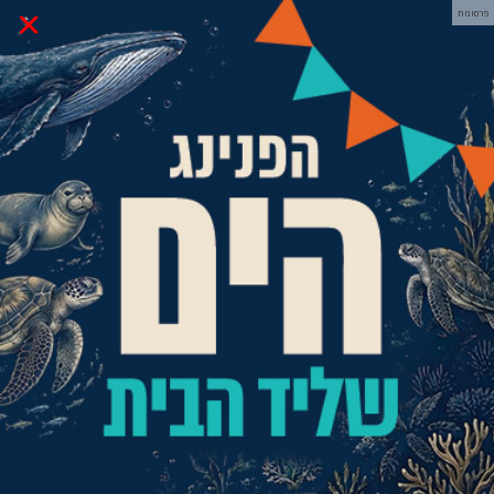
×
פרסומת