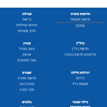
חדשות נתניה
קהילה
חדשות מקומיות
בריאות
פעילות קהילתית
מבזקים
חינוך ומצוינות
נדל"ן
מגזין
חדשות נדל"ן
עיצוב וסטייל
פרויקטים חדשים בנתניה
אנשים
אוכל ומתכונים
רכילות ולילה
ספורט
רכילות
חדשות ספורט
מקומות בילוי
ספורט נוער
מכבי נתניה
בילוי ופנאי
בלוגים