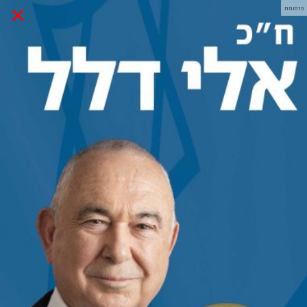
×
פרסומת