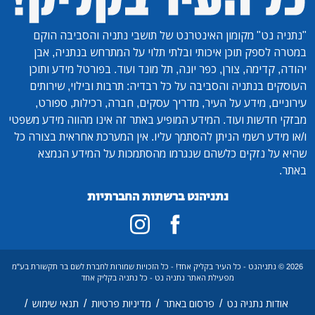
"נתניה נט"
מקומון האינטרנט של תושבי נתניה והסביבה הוקם
במטרה לספק תוכן איכותי ובלתי תלוי על המתרחש בנתניה, אבן
יהודה, קדימה, צורן, כפר יונה, תל מונד ועוד. בפורטל מידע ותוכן
העוסקים בנתניה והסביבה על כל רבדיה: תרבות ובילוי, שירותים
עירוניים, מידע על העיר, מדריך עסקים, חברה, רכילות, ספורט,
מבזקי חדשות ועוד. המידע המופיע באתר זה אינו מהווה מידע משפטי
ו/או מידע רשמי הניתן להסתמך עליו. אין המערכת אחראית בצורה כל
שהיא על נזקים כלשהם שנגרמו מהסתמכות על המידע הנמצא
באתר.
נתניהנט ברשתות החברתיות
2026 © נתניהנט - כל העיר בקליק אחד! - כל הזכויות שמורות לחברת לשם בר תקשורת בע"מ
מפעילת האתר נתניה נט - כל נתניה בקליק אחד
/
/
/
/
אודות נתניה נט
פרסום באתר
מדיניות פרטיות
תנאי שימוש