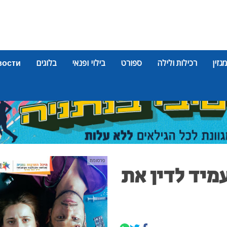
מגזין
רכילות ולילה
ספורט
בילוי ופנאי
בלוגים
вости
פרסומת
יד לדין את