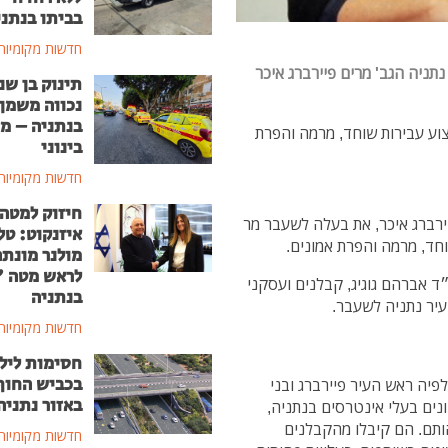
בביתו בנתני
חדשות מקומיות
תניה הגב' מרים פיירברג איכר
תינוק בן שנ
נכווה משמן
בנתניה – מ
צוע עבירות שוחד, מרמה והפרת
בינוני
חדשות מקומיות
חיזוק למטה
רברג איכר, את בעלה לשעבר מר
איזנקוט: טל
שוחד, מרמה והפרת אמונים.
מולנר מונת
לראש מטה 
ד אברהם גוגיג, קבלנים ועסקני
בנתניה
עיר נתניה לשעבר.
חדשות מקומיות
חסימות ליל
בכביש החוף
יתית לפיה ראש העיר פיירברג ובני
באזור נתניה
נים בעלי אינטרסים בנתניה,
הותם. הם קיבלו מהקבלנים
חדשות מקומיות