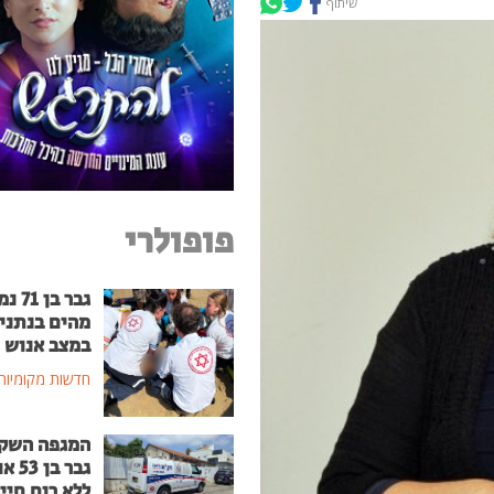
שיתוף
פופולרי
גבר בן
מהים בנתני
במצב אנוש
חדשות מקומיות
המגפה השק
גבר בן
ללא רוח חיי