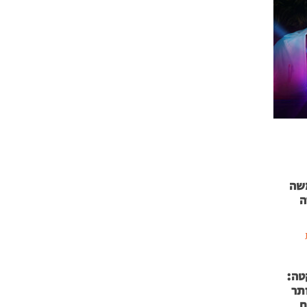
 71 נמשה
ה
טה:
 53 אותר
ם