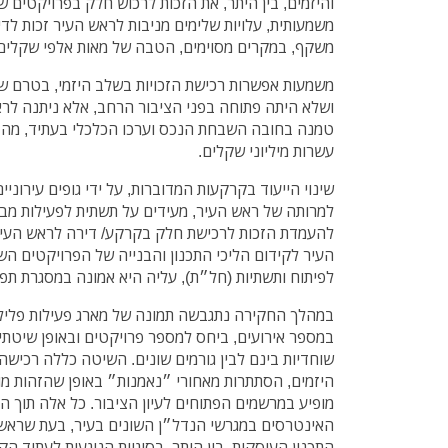
והיזמים, בין היתר, את הזכות לרכוש חלק בפרויקטים ש
משמעותית, עלויות שלימים מניבות לראש העיר זכות ל
משקף, במקרים מסוימים, הטבה של מאות אלפי שקלים
משמעות אפשרות רכישת הזכויות בשלב היזמי, בטרם שי
ושלא היתה פתוחה בפני הציבור הרחב, אלא ניתנה לר
טמנה בחובה השבחת הנכס וערכו הכלכלי בעתיד, מה 
עשרות מיליוני שקלים.
שינוי הייעוד בקרקעות המדוברות, על ידי גופים עירוניי
למרותה של ראש העיר, מעידים על תשתית לפעילות מבו
להעמדת הזכות לרכישת חלק בקרקע/ דירה לראש העי
העיר לקידום הליכי התכנון והבנייה של הפרויקטים הש
לפיתוח ותשתיות (חל״ת), עליה היא אמונה במסגרת תפ
במהלך החקירה נתגבשה תמונה של מארג פעילות פלילית
במספר אירועים, ביחס למספר פרויקטים ובאופן שיטתי 
שוחדיות בינם לבין גורמים שונים. השיטה כללה רכיש
היזמים, הסתתרות מאחורי ״נאמנות״ באופן שהזהות מוס
מופיע במרשמים הפתוחים לעיון הציבור. כל אלה תוך הי
האינטרסים במגרשי הנדל״ן השונים בעיר, בעת שראש 
התכנון העוסקות, בין היתר, בסוגיות הנוגעות לעתיד הק