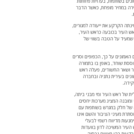
ונים בשותפות, בעלויות פחותות
דירה במחיר מופחת, כאשר הדבר
.
נתה הקרקע את ייעודה למגורים,
אש העיר בכובעה כראש העיר,
שמעיד על הטבה בשווי של
ם האמונים על כך, הכפופים וסרים
ססת שוחד, באופן בו בתמורה
ר ושאר החשודים, פעלה ראש
ונים בעירית נתניה ובחברה
קידה.
 של ראש העיר ומי מבני ביתה,
ומובנה המציג מערכות יחסים
ה של חלק במגרש בשותפות עם
תרת מעיני הציבור והשם אינו
מנעות מדיווח רשמי לבעלי
העיר המשיכה לדון בוועדות
רקעות בהן מצויים נכסיה.