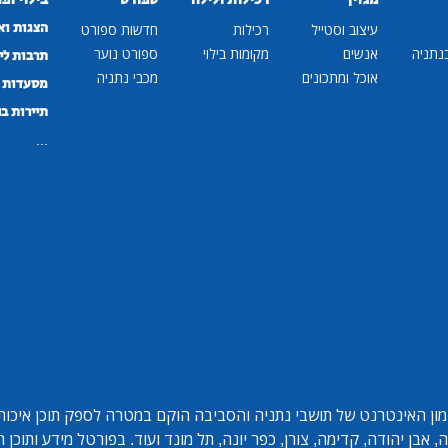
הצגות וא
עיצוב וסטייל
רכילות
חדשות ספורט
נתניה
אנשים
מקומות בילוי
ספורט נוער
תרבות לי
אוכל ומתכונים
מכבי נתניה
מסעדות ב
תיירות ב
...
ון האינטרנט של תושבי נתניה והסביבה הוקם במטרה לספק תוכן איכותי 
אבן יהודה, קדימה, צורן, כפר יונה, תל מונד ועוד. בפורטל מידע ותוכן