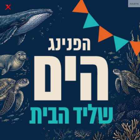
×
פרסומת