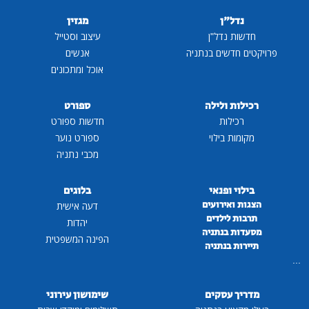
נדל"ן
מגזין
חדשות נדל"ן
עיצוב וסטייל
פרויקטים חדשים בנתניה
אנשים
אוכל ומתכונים
רכילות ולילה
ספורט
רכילות
חדשות ספורט
מקומות בילוי
ספורט נוער
מכבי נתניה
בילוי ופנאי
בלוגים
הצגות ואירועים
דעה אישית
תרבות לילדים
יהדות
מסעדות בנתניה
הפינה המשפטית
תיירות בנתניה
...
מדריך עסקים
שימושון עירוני