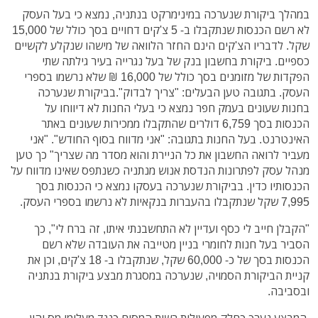
במהלך ביקורת שנערכה במינימרקט בנתניה, נמצא כי בעל העסק
לא רשם הכנסות שנתקבלו ב- 5 צ'קים דחויים בסך כולל של 15,000
שקל. לדבריו הצ'קים הינם החזר הלוואה של מישהו שנקלע לקשיים
כספיים. ביקורת בחשבון בנק של בעל נגרייה בעיר גילתה שתי
הפקדות של מזומנים בסך כולל של 16,000 ₪ שלא נרשמו בספרי
העסק. בתגובה טען הבעלים: "צריך לבדוק".בביקורת שנערכה
בחנות שעונים בעמק חפר נמצא כי בעלי החנות לא דיווחו על
הכנסות בסך 6,759 דולרים שהתקבלו ממכירות שעונים באתר
האינטרנט. בעל החנות בתגובה: "אני מדווח בסוף החודש". "אני
מעביר לרואה החשבון את כל הניירת והוא מסדר מה שצריך" כך טען
מנהל עסק לפתרונות הנדסת אנוש מנתניה כשנתפס שאינו מדווח על
הכנסותיו כדין. בביקורת שנערכה בעסקו נמצא כי הכנסות בסך
7,995 שקל שנתקבלו בהעברות בנקאיות לא נרשמו בספרי העסק.
"הקבלן חייב לי כסף ועדיין לא התחשבנתי איתו, זה ברח לי", כך
הסביר בעל חנות לחומרי בניין מטייבה את העובדה שלא רשם
הכנסות בסך של כ- 60,000 שקל, שנתקבלו ב- 18 צ'קים, וכן את
קניית הביקורת הסמויה, שנערכה במסגרת מבצע ביקורת בנתניה
ובסביבה.
המבצע נערך כחלק מפעילות רשות המסים כנגד מעלימי מס והון