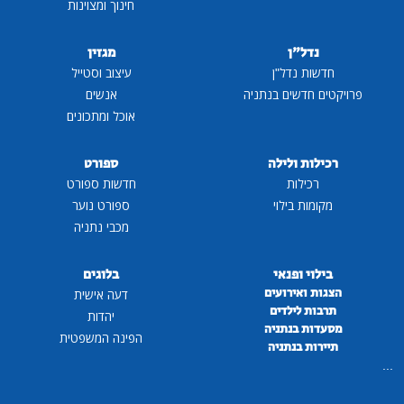
חינוך ומצוינות
נדל"ן
מגזין
חדשות נדל"ן
עיצוב וסטייל
פרויקטים חדשים בנתניה
אנשים
אוכל ומתכונים
רכילות ולילה
ספורט
רכילות
חדשות ספורט
מקומות בילוי
ספורט נוער
מכבי נתניה
בילוי ופנאי
בלוגים
הצגות ואירועים
דעה אישית
תרבות לילדים
יהדות
מסעדות בנתניה
הפינה המשפטית
תיירות בנתניה
...