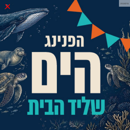
×
פרסומת