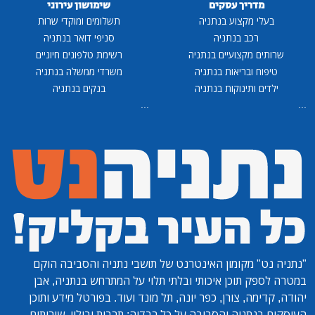
מדריך עסקים
שימושון עירוני
בעלי מקצוע בנתניה
תשלומים ומוקדי שרות
רכב בנתניה
סניפי דואר בנתניה
שרותים מקצועיים בנתניה
רשימת טלפונים חיוניים
טיפוח ובריאות בנתניה
משרדי ממשלה בנתניה
ילדים ותינוקות בנתניה
בנקים בנתניה
...
...
"נתניה נט"
מקומון האינטרנט של תושבי נתניה והסביבה הוקם
במטרה לספק תוכן איכותי ובלתי תלוי על המתרחש בנתניה, אבן
יהודה, קדימה, צורן, כפר יונה, תל מונד ועוד. בפורטל מידע ותוכן
העוסקים בנתניה והסביבה על כל רבדיה: תרבות ובילוי, שירותים