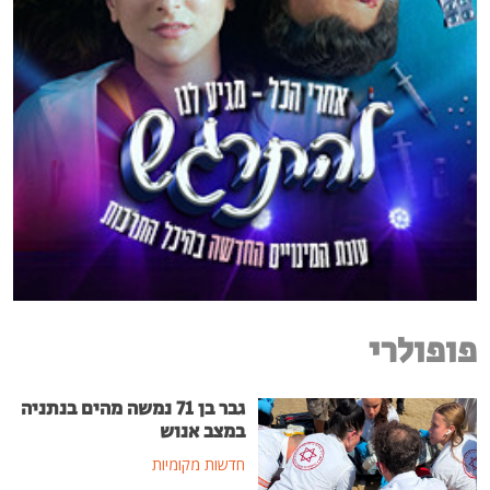
פופולרי
גבר בן 71 נמשה מהים בנתניה
במצב אנוש
חדשות מקומיות