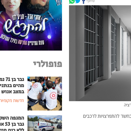
שיתוף
פופולרי
גבר בן
מהים בנתני
במצב אנוש
חדשות מקומיות
רציה
בחשד להתפרצויות לרכבים
המגפה השק
גבר בן
ללא רוח חיי