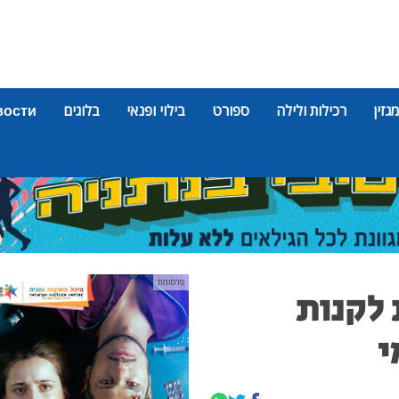
מגזין
רכילות ולילה
ספורט
בילוי ופנאי
בלוגים
вости
פרסומת
 לקנות
י