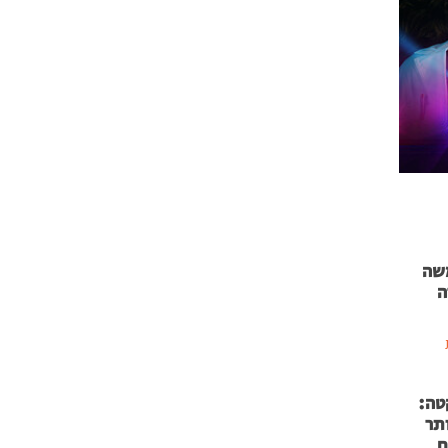
 71 נמשה
ה
טה:
 53 אותר
ם