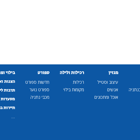
מגזין
רכילות ולילה
ספורט
בילוי ופ
הצגות וא
עיצוב וסטייל
רכילות
חדשות ספורט
נתניה
אנשים
מקומות בילוי
ספורט נוער
תרבות לי
אוכל ומתכונים
מכבי נתניה
מסעדות ב
תיירות ב
...