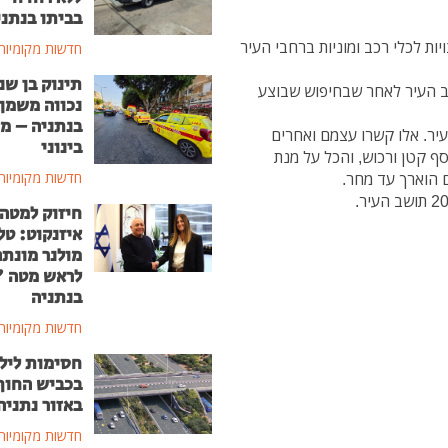
בביתו בנתני
 לכלי רכב ומוניות ברחבי העיר
חדשות מקומיות
תינוק בן שנ
רה נעצר אתמול (רביעי) חשוד בן 18 תושב העיר לאחר שבחיפוש שבוצע
נכווה משמן
בנתניה – מ
רו 2 קטינים כבני 15.5 תושבי העיר. אלו קשרו עצמם ואחרים
בינוני
ף קטן ורכוש, והכל על מנת
חדשות מקומיות
ם הוארך עד מחר.
חיזוק למטה
איזנקוט: טל
מולנר מונת
לראש מטה 
בנתניה
חדשות מקומיות
חסימות ליל
בכביש החוף
באזור נתניה
חדשות מקומיות