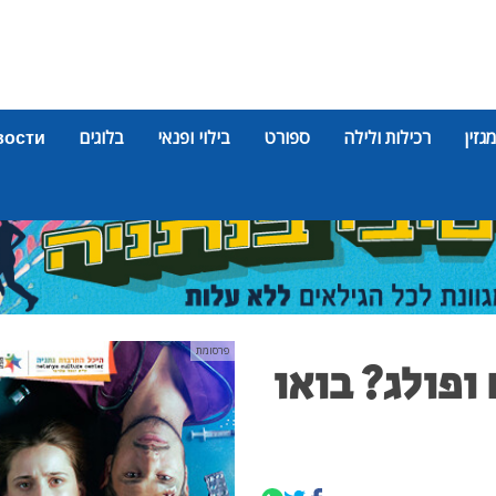
מגזין
רכילות ולילה
ספורט
בילוי ופנאי
בלוגים
вости
פרסומת
 ופולג? בואו