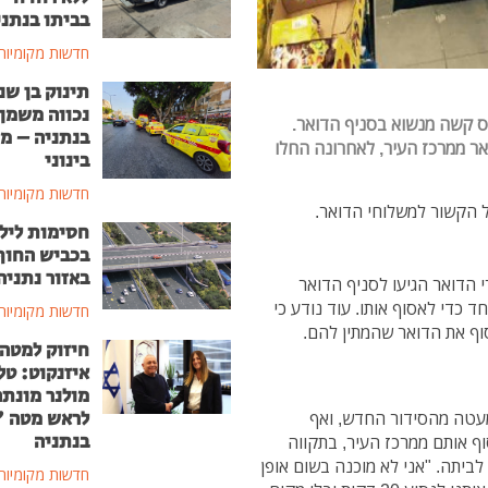
בביתו בנתני
חדשות מקומיות
תינוק בן שנ
נכווה משמן
ס קשה מנשוא בסניף הדואר.
בנתניה – מ
אר ממרכז העיר, לאחרונה החלו
בינוני
חדשות מקומיות
ל הקשור למשלוחי הדואר.
חסימות ליל
בכביש החוף
באזור נתניה
הדואר הגיעו לסניף הדואר
 כדי לאסוף אותו. עוד נודע כי
חדשות מקומיות
סוף את הדואר שהמתין להם.
חיזוק למטה
איזנקוט: טל
מולנר מונת
לראש מטה 
מעטה מהסידור החדש, ואף
בנתניה
ף אותם ממרכז העיר, בתקווה
ביתה. "אני לא מוכנה בשום אופן
חדשות מקומיות