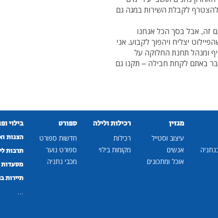
 להצטרף לקבלת השירות במגה גם
 זה, אבל בסך הכל אנחנו
הפיילוט יצליח ויהפוך לקבוע. אני
יף ומנהל תחנת החלוקה על
בר באתם לקחת חבילה – תקנו גם
מגזין
רכילות ולילה
ספורט
בילוי ופ
הצגות וא
עיצוב וסטייל
רכילות
חדשות ספורט
נתניה
אנשים
מקומות בילוי
ספורט נוער
תרבות לי
אוכל ומתכונים
מכבי נתניה
מסעדות ב
תיירות ב
...