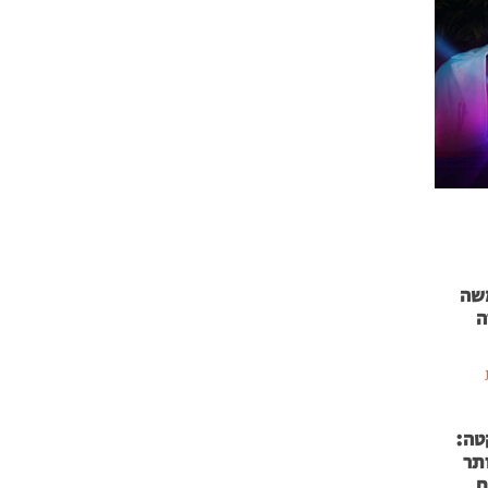
 71 נמשה
ה
טה:
 53 אותר
ם