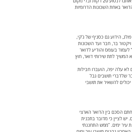
לאסוף דואר ממרכז העיר", אמרה. "מה פתאום שולחים אותנו לנסוע 20 דקות ובלי מקום
 הדואר באחת השכונות הדרומיות
לג, הידוע גם כסניף של ג'קי,
 מספר ויקטור בר, חבר ועד השכונות
ל לעמוד בעומס והודיע לדואר
א המשיך לתת שירותי דואר, חוץ
ם לא עלה יפה, הועברו חבילות
בר שלדברי תושבים גבל
יכולים להשאיר את תושבי
נחתם הסכם בין הדואר הארצי
 יש לציין כי מדובר בתכנית
 בשכונת עיר ימים. "ממש התחננתי
האחרון נהנים תושבי עיר ימים