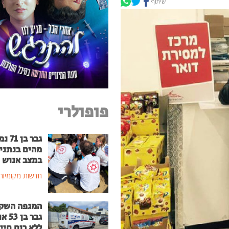
שיתוף
פופולרי
גבר בן
מהים בנתני
במצב אנוש
חדשות מקומיות
המגפה השק
גבר בן
ללא רוח חיי