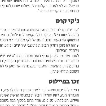
חנייה? זה לא לעניין. בקלות יכלו לשלוח אותנו לסניף
הסמוכות, כמו קריית נורדאו".
ג'קי קרס
"עיר ימים גדלה בצורה משמעותית וכמות הדואר בסניף פו
גדלה לפחות פי 3 בעיקר בכל הקשור לחבילות",
המשותף פולג-עיר ימים. "המנהל ג'קי אברג'יל לא מסוג
שהוא לא מוכן לחלק חבילות לתושבי עיר ימים ופולג. הו
מלחלק חבילות".
לאחר שניסיון לארגן סניף דואר מקומי במתנ"ס עיר ימי
הדואר לחנות הפיצוחים הסמוכה לאצטדיון העירוני, ד
בהתעללות. בהמשך, הגיע בר בעצמו לדואר וטען כי לא 
השכונות ללא פתרון.
זכו בפיילוט
במקביל לניסיונותיו של בר לאתר פתרון הולם לבעיה, 
והנהלת מגה, לפיו יחולקו חבילות בסניפי הרשת השונים.
פיילוט הכוללת 6 סניפים, אחד מהם בסניף מגה
שאחד מסניפי הפיילוט יהיה אצלנו", מספר בר. בחודש 