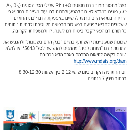
בשל מחסור חמור בדם מסוגים O+ ו Rh שלילי מכל הסוגים (A-, B-,
O-), פונים במד"א לציבור להגיע ולתרום דם. עוד מציינים במד"א כי
הירידה במלאי הדם גורמת לקשיים באספקת הדם לבתי החולים
שעלולים להביא לפגיעה בפעילות הרפואה השוטפת ולדחיית ניתוחים.
כל תורם דם זכאי לקבל ביטוח דם לשנה, לו ולמשפחתו הקרובה.
שכונות שמעוניינות להשתתף במיזם "בנק הדם בשכונות" ולהנגיש את
התרמת הדם "מתחת לבית" מוזמנים להתקשר לטל' 5643*. או למלא
טופס בקשה לתיאום התרמה באתר מדא בכתובת
http://www.mdais.org/dam
יום ההתרמה הקרוב ביום שישי 2.12 בין השעות 8:30-12:30
ברחוב מינץ 7 בנתניה
פרסומת