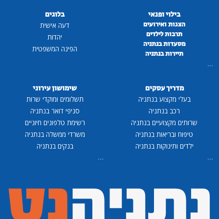
בילוי ופנאי
בלוגים
הצגות ואירועים
דעה אישית
תרבות לילדים
יהדות
מסעדות בנתניה
הפינה המשפטית
תיירות בנתניה
...
מדריך עסקים
שימושון עירוני
בעלי מקצוע בנתניה
תשלומים ומוקדי שרות
רכב בנתניה
סניפי דואר בנתניה
שרותים מקצועיים בנתניה
רשימת טלפונים חיוניים
טיפוח ובריאות בנתניה
משרדי ממשלה בנתניה
ילדים ותינוקות בנתניה
בנקים בנתניה
...
...