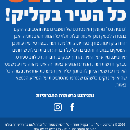
"נתניה נט"
מקומון האינטרנט של תושבי נתניה והסביבה הוקם
במטרה לספק תוכן איכותי ובלתי תלוי על המתרחש בנתניה, אבן
יהודה, קדימה, צורן, כפר יונה, תל מונד ועוד. בפורטל מידע ותוכן
העוסקים בנתניה והסביבה על כל רבדיה: תרבות ובילוי, שירותים
עירוניים, מידע על העיר, מדריך עסקים, חברה, רכילות, ספורט,
מבזקי חדשות ועוד. המידע המופיע באתר זה אינו מהווה מידע משפטי
ו/או מידע רשמי הניתן להסתמך עליו. אין המערכת אחראית בצורה כל
שהיא על נזקים כלשהם שנגרמו מהסתמכות על המידע הנמצא
באתר.
נתניהנט ברשתות החברתיות
2026 © נתניהנט - כל העיר בקליק אחד! - כל הזכויות שמורות לחברת לשם בר תקשורת בע"מ
מפעילת האתר נתניה נט - כל נתניה בקליק אחד