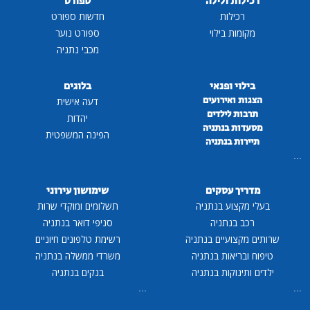
רכילות ולילה
ספורט
רכילות
חדשות ספורט
מקומות בילוי
ספורט נוער
מכבי נתניה
בילוי ופנאי
בלוגים
הצגות ואירועים
דעה אישית
תרבות לילדים
יהדות
מסעדות בנתניה
הפינה המשפטית
תיירות בנתניה
...
מדריך עסקים
שימושון עירוני
בעלי מקצוע בנתניה
תשלומים ומוקדי שרות
רכב בנתניה
סניפי דואר בנתניה
שרותים מקצועיים בנתניה
רשימת טלפונים חיוניים
טיפוח ובריאות בנתניה
משרדי ממשלה בנתניה
ילדים ותינוקות בנתניה
בנקים בנתניה
...
...