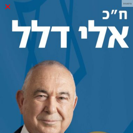
×
פרסומת