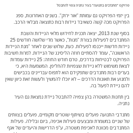
פרויקט "מתנדבים בתנועה" בעיר נתניה צפוי להתבטל
בין יזמי הפרויקט גם עמותת "אור ירוק". בשנים האחרונות, ספג
הפרויקט מכה קשה כשאיבד ניידות רבות כתוצאה מבלאי הרכב.
בסוף שנת 2013, יצאה תכנית לחידוש מלאי הניידות והשבת
המתנדבים לפעילות בצורת "מנות", כאשר מדי שלושה חודשים 25
ניידות חדשות ייכנסו לפעילות. כעת, שלוש שנים לאחר "מנת הניידות
הראשונה", עומד להסתיים חוזה הליסינג של הניידות. למרות חשיבות
הפרויקט לבטיחות בדרכים, טרם חודש החוזה: 25 ניידות עומדות
לצאת משימוש ללא ניידות שצפויות להחליפן. המשמעות היא, כי
בערים רבות מתנדבים שתפקידם הוא לתפוס עבריינים בכבישים
ולמנוע את תאונות הדרכים – לא יוכלו להמשיך ולעשות זאת כיוון שאין
להם ניידת לפעול בה.
בין תחנות המשטרה בהן צפויה להתבטל ניידת נמצאת גם העיר
נתניה.
מתנדבי התנועה פועלים בשיתוף שוטרים מקומיים, פועלים בצוותים
של שניים במשמרת ומבצעים פעילות אכיפה, ביום ובלילה. פעילות
המתנדבים מכוונת לאכיפת משטרה, ע"פ הדרישות והיעדים של אגף