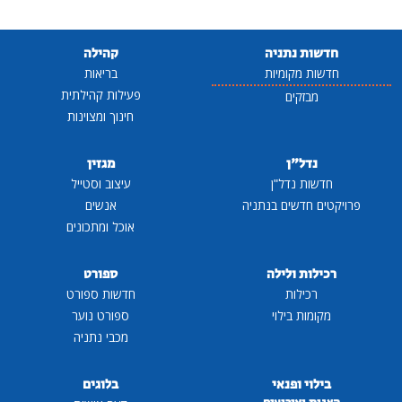
חדשות נתניה
קהילה
חדשות מקומיות
בריאות
פעילות קהילתית
מבזקים
חינוך ומצוינות
נדל"ן
מגזין
חדשות נדל"ן
עיצוב וסטייל
פרויקטים חדשים בנתניה
אנשים
אוכל ומתכונים
רכילות ולילה
ספורט
רכילות
חדשות ספורט
מקומות בילוי
ספורט נוער
מכבי נתניה
בילוי ופנאי
בלוגים