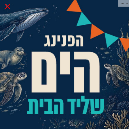
×
פרסומת