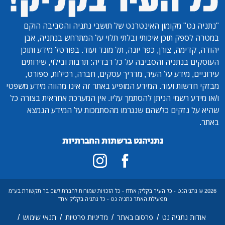
"נתניה נט"
מקומון האינטרנט של תושבי נתניה והסביבה הוקם
במטרה לספק תוכן איכותי ובלתי תלוי על המתרחש בנתניה, אבן
יהודה, קדימה, צורן, כפר יונה, תל מונד ועוד. בפורטל מידע ותוכן
העוסקים בנתניה והסביבה על כל רבדיה: תרבות ובילוי, שירותים
עירוניים, מידע על העיר, מדריך עסקים, חברה, רכילות, ספורט,
מבזקי חדשות ועוד. המידע המופיע באתר זה אינו מהווה מידע משפטי
ו/או מידע רשמי הניתן להסתמך עליו. אין המערכת אחראית בצורה כל
שהיא על נזקים כלשהם שנגרמו מהסתמכות על המידע הנמצא
באתר.
נתניהנט ברשתות החברתיות
2026 © נתניהנט - כל העיר בקליק אחד! - כל הזכויות שמורות לחברת לשם בר תקשורת בע"מ
מפעילת האתר נתניה נט - כל נתניה בקליק אחד
/
/
/
/
אודות נתניה נט
פרסום באתר
מדיניות פרטיות
תנאי שימוש