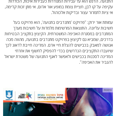
התנועה. הדגש הוא על עבירות המגודרות כעבירות איכות, הכוללות
עקיפה על קו לבן, חציית צומת במופע אור אדום, אי מתן זכות קדימה,
אי ציות לתמרור עצור ובדיקות אלכוהול.
עמותת אור ירוק: "פרויקט 'מתנדבים בתנועה', הוא פרויקט בעל
חשיבות עליונה. התוצאות המרשימות מלמדות על חשיבות מערך
המתנדבים במסגרת האכיפה המשטרתית. הקיצוץ בתקציב הבטיחות
בדרכים, שמביא גם לקיצוץ בפרויקט מתנדבים בתנועה, מהווה מכה
אנושה למאבק בכבישים להצלת חיי אדם. המדינה חייבת לדאוג לכך
שיועברו התקציבים הנדרשים בכדי להפסיק לחשוף את אזרחי
המדינה לסכנות בכבישים ולאפשר לאגף התנועה של משטרת ישראל
להגביר את האכיפה".
פרסומת