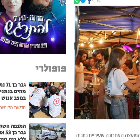
שיתוף
פופולרי
גבר בן
מהים בנתני
במצב אנוש
חדשות מקומיות
המגפה השק
גבר בן
המועצה האחרונה שעיריית נתניה
ללא רוח חיי