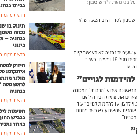
 בני נוער. ד"ר שיטבון:
בביתו בנתני
חדשות מקומיות
 שטבון לסדר היום הצעה שלא
תינוק בן שנ
נכווה משמן
בנתניה – מ
בינוני
ע שעיריית נתניה לא תאפשר קיום
חדשות מקומיות
ברשות הרבים של אירוע שלפי החוק הינו מוגבל למשתתפים מגיל 18 ומעלה, כאשר
חיזוק למטה
הנוער
איזנקוט: טל
להידמות לגויים"
מולנר מונת
לראש מטה 
הראשונה אירוע "תרבותי" המכונה
בנתניה
פארים את שתיית הבירה לשם
חדשות מקומיות
י לרצון עז להדמות לגויים" עוד
ו אומרים שהאירוע לא כשר מתחת
חסימות ליל
בכביש החוף
באזור נתניה
"
חדשות מקומיות