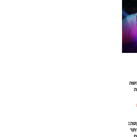
 71 נמשה
ה
טה:
 53 אותר
ם