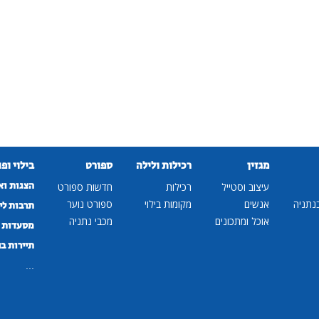
מגזין
רכילות ולילה
ספורט
בילוי ופ
הצגות וא
עיצוב וסטייל
רכילות
חדשות ספורט
נתניה
אנשים
מקומות בילוי
ספורט נוער
תרבות לי
אוכל ומתכונים
מכבי נתניה
מסעדות ב
תיירות ב
...