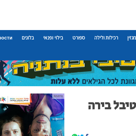
מגזין
רכילות ולילה
ספורט
בילוי ופנאי
בלוגים
вости
פרסומת
יבל בירה