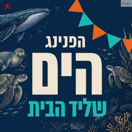
×
פרסומת