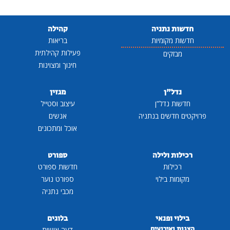
חדשות נתניה
קהילה
חדשות מקומיות
בריאות
פעילות קהילתית
מבזקים
חינוך ומצוינות
נדל"ן
מגזין
חדשות נדל"ן
עיצוב וסטייל
פרויקטים חדשים בנתניה
אנשים
אוכל ומתכונים
רכילות ולילה
ספורט
רכילות
חדשות ספורט
מקומות בילוי
ספורט נוער
מכבי נתניה
בילוי ופנאי
בלוגים
הצגות ואירועים
דעה אישית