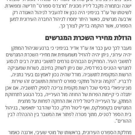
ישנה ובתמורה מקבל לידיו מכונית "מרצדס ספורט" חדישה ומפוארת.
לשיטתו של עו"ד בנימיני היה נכון אז להעביר לניהול האגודה רק
ארבעה מגרשים, כאשר היתר ימסרו לניהול החברה העירונית למען
הספורט, אשר הוקמה בדיוק לצורך כך.
הוזלת מחירי השכרת המגרשים
מעבר לכך טען כבר אז עו"ד אדיר בנימיני כי ברגע שניהול המתקן
יהיה עירוני, ניתן יהיה להוזיל משמעותית את מחירי השכרת המגרשים
לתושבי העיר. המחיקים הגבוהים גורמים לתושבי נתניה רבים לנסוע
למגרשי הטניס בפרדסיה, שם ניתן לשחק בחינם, כשרות שמעניקה
הרשות המקומית לתושביה. מודל שהיה נכון לאמץ גם בעיר נתניה,
לדבריו.
"הקמה וניהול מתקני ספורט לרווחת התושבים זהו שירות
מוניציפאלי בסיסי שכל רשות מקומית צריכה לספק לתושביה. אם אכן
יתגלה כי קיימות הפרות של החוזה מול העירייה, בכל הנוגע לתחזוקת
המתקן, על העירייה ליטול לידה את החזקה לפחות על מחצית
המגרשים בקומפלקס, ואף ליטול חלק, ככל שהדבר יתאפשר, בניהול
בית הספר לטניס, מתוך מטרה לפתור את המשבר בין ההנהלה לבין
ההורים".
מחלקת הספורט העירונית, בראשותו של מוטי שעיבי, ארגנה כאמור