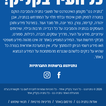
"נתניה נט"
מקומון האינטרנט של תושבי נתניה והסביבה הוקם
במטרה לספק תוכן איכותי ובלתי תלוי על המתרחש בנתניה, אבן
יהודה, קדימה, צורן, כפר יונה, תל מונד ועוד. בפורטל מידע ותוכן
העוסקים בנתניה והסביבה על כל רבדיה: תרבות ובילוי, שירותים
עירוניים, מידע על העיר, מדריך עסקים, חברה, רכילות, ספורט,
מבזקי חדשות ועוד. המידע המופיע באתר זה אינו מהווה מידע משפטי
ו/או מידע רשמי הניתן להסתמך עליו. אין המערכת אחראית בצורה כל
שהיא על נזקים כלשהם שנגרמו מהסתמכות על המידע הנמצא
באתר.
נתניהנט ברשתות החברתיות
2026 © נתניהנט - כל העיר בקליק אחד! - כל הזכויות שמורות לחברת לשם בר תקשורת בע"מ
מפעילת האתר נתניה נט - כל נתניה בקליק אחד
/
/
/
/
אודות נתניה נט
פרסום באתר
מדיניות פרטיות
תנאי שימוש