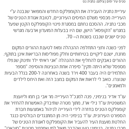
טניס עיר ימים | צילום: נתניה נט
עיריית נתניה העבירה את
הקומפלקס החדש והמפואר שנבנה ע"י
העירייה מכספי משלם המיסים העירוניים, לטובת אגודת הטניס של
מכבי נתניה. ההסכם נחתם במסגרת פינוי הקומפלקס הקטן שפעל
במגרש "הקופסא" הישן, שם היו בבעלות המועדון ארבעה מגרשי
טניס ישנים שנבנו בשנות ה– 70.
לפני כשנה וחצי התחלפה ההנהלה ומאז לטענת ההורים המקום
מוזנח, ישנם ליקויים בטיחותיים וחלק מפוליסות הבריאות אינן בתוקף.
ההורים נאבקים להחליף את ההנהלה "אני ראיתי ילד ותינוק שנפלו
מספסל שלא היתה תקין" סיפרה אחת הנציגות והוסיפה "מספר
התלמידים היה בעבר 400 וירד בשנה באחרונה ל-200 בגלל הבעיות
שנוצרו.
כואב לי לראות את המקום במצב הזה ואת היחס לילדים
ולמאמנים".
עו"ד אדיר בנימיני, פנה למנכ"ל העירייה מר אבי בן חמו וליועצת
המשפטית עו"ד נילי ארז, מתוך מטרה שתיבדק האפשרות להחזיר את
קומפלקס הטניס בחזרה לידי העירייה לניהול באמצעות חברת
הספורט העירונית.
עו"ד בנימיני היה מן המתנגדים הבולטים כנגד
החלטת מועצת העיר להעביר את הקומפלקס לאגודת הטניס של
מכבי נתניה. בנימיני טען שהדבר משול למי שמחזיר מכונית "סובארו"