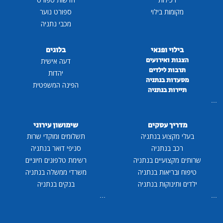
מקומות בילוי
ספורט נוער
מכבי נתניה
בילוי ופנאי
בלוגים
הצגות ואירועים
דעה אישית
תרבות לילדים
יהדות
מסעדות בנתניה
הפינה המשפטית
תיירות בנתניה
...
מדריך עסקים
שימושון עירוני
בעלי מקצוע בנתניה
תשלומים ומוקדי שרות
רכב בנתניה
סניפי דואר בנתניה
שרותים מקצועיים בנתניה
רשימת טלפונים חיוניים
טיפוח ובריאות בנתניה
משרדי ממשלה בנתניה
ילדים ותינוקות בנתניה
בנקים בנתניה
...
...