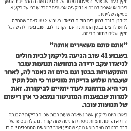
תקין בעוד שבפועל הפיענוח מלמד על תבנית חשודה המחייבת המשך
בירור או אשפוז לנוכח אינדיקציה אפשרית לסבל עוברי על רקע אי
ספיקה שלייתית.
גליקמן חזרה למיון בית חולים לניאדו בשבוע 39.2 לאחר שהחלה
לחוש לחצים בבטן התחתונה עם הקרנה לגב, שוב נאמר לה שהכל
תקין ועליה לחזור הביתה.
"אתם סתם משאירים אותה"
בשבוע 41 שוב הגיעה גליקמן לבית חולים
לניאדו עקב ירידה בתחושה תנועות עובר
והתקשויות בבטן וגם ביום זה נאמר לה, לאחר
שעברה שלוש בדיקות מוניטור כי הכל תקין
וכי היא מוזמנת לעוד יומיים לביקורת. זאת
למרות שבפענוח המוניטור נמצא כי אין רישום
של תנועות עובר.
באותו היום גליקמן אשר נשארה שעות רבות שכן הבדיקות להבנתה
היו לא תקינות והצוות ניסה להרגיעה שזה קורה, נתקלה בסופו של
דבר בתגובה מצד רופא נוסף שהגיע ואמר לרופאים המטפלים שהורו