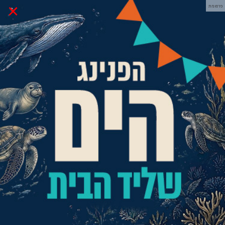
×
פרסומת