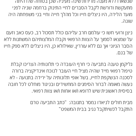
שנשארו ללא מענה מדירות שינה מעיניה שכן בטוחה שלו היתה
מתעקשת ודורשת לקבל הסברים לחיי התינוק ברחמה שניה לפני
מועד הלידה, היו ניצלים חייו וכל מהלך חייה וחיי בני משפחתה היה
שונה.
ניצן ורועי חשו כי עולמם חרב עליהם כולל תסכול רב, כעס כאב וזעם
על שמצאו לסמוך על הצוות הרפואי וקבלו המלצותיהם המשתנות ללא
הסבר הגיוני אך גם ללא עוררין, שאילולא כן, היו ניצלים ללא ספק חייו
של בנם.
גליקמן טענה בתביעה כי חרף העובדה כי תלונותיה הצריכו קבלת
טיפול רפואי מייד שהיה מציל חיי העובר לנוכח אינדיקציה ברורה
לסכנה הנשקפת לחייו, בשל אופי תלונותיה על ירידה בתנועה - לא
נעשה מאומה לברור הסימנים המחשידים ובניגוד מוחלט לכל חובה
בסיסית ראשונית שיש לרופא ו/או אחות ו/או צוות רפואי.
מבית חולים לניאדו נמסר בתגובה: "כתב התביעה טרם
התקבל לכשיתקבל נגיב בבית המשפט"