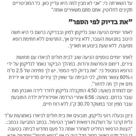
על השארתה כי: "אני לא מבין למה היא עדיין כאן. כל המוניטריים
תקינים לחלוטין, אתם סתם משאירים אותה"
"את בדיוק לפי הספר"
לאחר יומיים הגיעה שוב גליקמן למיון ובבדיקה נרשם כי היא חשה
היטב בתנועות העובר, ללא צירים אך, התרשים ללא חתימת רופא
מפענח, ללא שעת ביצוע או תאריך.
לאחר יומיים נוספים הגיעה שוב לבית חולים לניאדו עם תחושת
צירים, דימום והפרשות ורודות. במהלך הביקור נאמר לגליקמן על ידי
הרופא המטפל כי: "את בדיוק לפי הספר. יש לך פתיחה של 2.5 ס"מ
ו-60% צוואר מחוק, לכי הביתה עד שאין לך צירים סדירים או ירידת
מים אין לך מה לחזור".
יום למחרת בשעה: 4:50 התקבלה גליקמן לחדר לידה ואובחן מות
עובר ברחם. בשעה: 6:56 אחרי הרדמה אפידורלית ילדה התובעת
עובר ממין זכר במשקל 30.70 ק"ג ללא רוח חיים.
ניצן ובעלה רועי גליקמן, תובעים את בית חולים לניאדו באמצעות עו"ד
גלית קרנר על רשלנות רפואית לאורך הטיפול. בכתב התביעה נכתב:.
"הצוות הרפואי החליט לשחרר אותה כל פעם מחדש לביתה בטענה
כי הכל תקין כאשר חמור מכל היה כי אין "רופא מטפל" שמהווה אבא