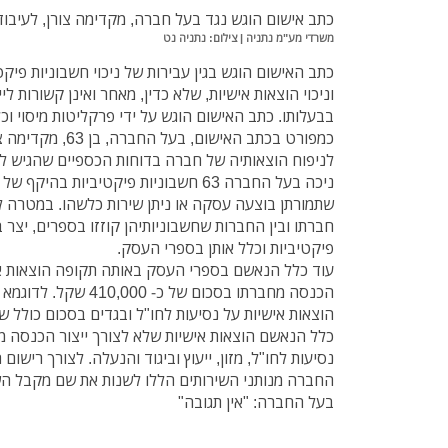
כתב אישום הוגש נגד בעל חברה
, מקדימה צורן,
לעיבוד
משרדי מע"מ נתניה | צילום: נתניה נט
כתב האישום הוגש בגין עבירות של ניכוי חשבוניות פיקט
וניכוי הוצאות אישיות, שלא כדין
, מאחר ואינן קשורות ל
בבעלותו. כתב האישום הוגש על ידי פרקליטות מיסוי וכ
לניפוח הוצאותיה של חברה בדוחות הכספיים שהגיש ל
שתמורתן בוצעה עסקה או ניתן שירות כלשהו. במטרה לה
חברתו ובין החברות שחשבוניותיהן קוזזו בספרים, יצר
פיקטיביות וכלל אותן בספרי העסק.
עוד כלל הנאשם בספרי העסק באותה תקופה הוצאות איש
נסיעות לחו"ל, מזון, ייעוץ וביגוד והנעלה. לצורך רישו
החברה מנותני השירותים הללו לשנות את שם מקבל הש
בעל החברה: "אין תגובה"