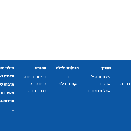
מגזין
רכילות ולילה
ספורט
בילוי ופ
הצגות וא
עיצוב וסטייל
רכילות
חדשות ספורט
נתניה
אנשים
מקומות בילוי
ספורט נוער
תרבות לי
אוכל ומתכונים
מכבי נתניה
מסעדות ב
תיירות ב
...