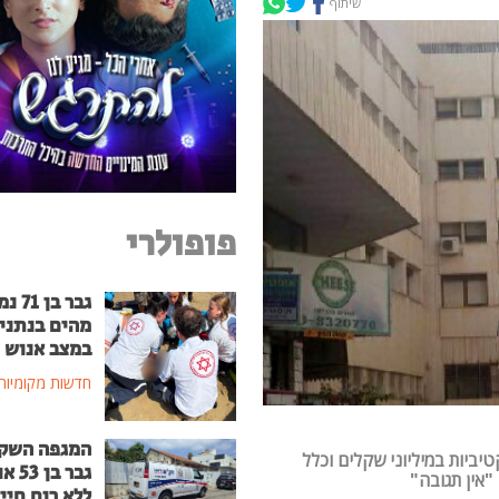
שיתוף
פופולרי
גבר בן
מהים בנתני
במצב אנוש
חדשות מקומיות
המגפה השק
יביות במיליוני שקלים וכלל
גבר בן
"אין תגובה"
ללא רוח חיי