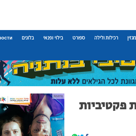
מגזין
רכילות ולילה
ספורט
בילוי ופנאי
בלוגים
вости
פרסומת
ת פקטיביות