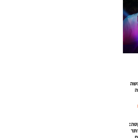
 71 נמשה
ה
טה:
 53 אותר
ם