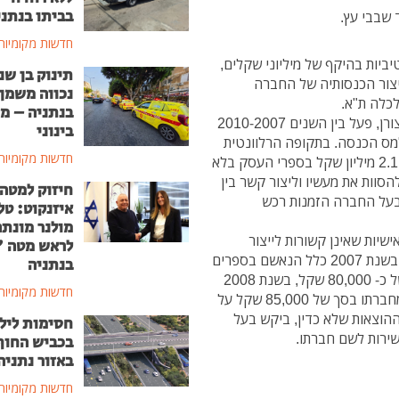
בביתו בנתני
 שבבי עץ
.
חדשות מקומיות
יביות בהיקף של מיליוני שקלים,
תינוק בן שנ
ייצור הכנסותיה של החברה
נכווה משמן
לכלה ת"א.
בנתניה – מ
כמפורט בכתב האישום, בעל החברה, בן 63, מקדימה צורן, פעל בין השנים 2010-2007
בינוני
מס הכנסה. בתקופה הרלוונטית
חדשות מקומיות
ניכה בעל החברה 63 חשבוניות פיקטיביות בהיקף של 2.1 מיליון שקל בספרי העסק בלא
סוות את מעשיו וליצור קשר בין
חיזוק למטה
 בעל החברה הזמנות רכש
איזנקוט: טל
מולנר מונת
יות שאינן קשורות לייצור
לראש מטה 
הכנסה מחברתו בסכום של כ- 410,000 שקל. לדוגמא בשנת 2007 כלל הנאשם בספרים
בנתניה
הוצאות אישיות על נסיעות לחו"ל ובגדים בסכום כולל של כ- 80,000 שקל, בשנת 2008
חדשות מקומיות
כלל הנאשם הוצאות אישיות שלא לצורך ייצור הכנסה מחברתו בסך של 85,000 שקל על
ם ההוצאות שלא כדין, ביקש בעל
חסימות ליל
ירות לשם חברתו.
בכביש החוף
באזור נתניה
חדשות מקומיות