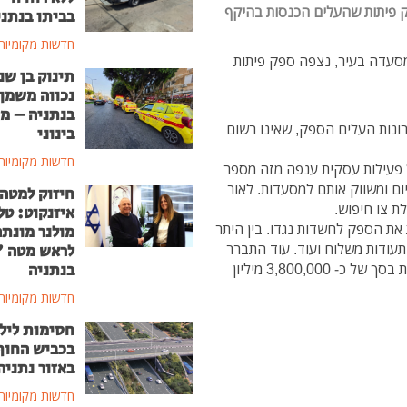
 פיתות שהעלים הכנסות בהיקף
בביתו בנתני
חדשות מקומיות
סעדה בעיר, נצפה ספק פיתות
תינוק בן שנ
נכווה משמן
בנתניה – מ
נות העלים הספק, שאינו רשום
בינוני
חדשות מקומיות
 פעילות עסקית ענפה מזה מספר
ום ומשווק אותם למסעדות. לאור
חיזוק למטה
 צו חיפוש.
איזנקוט: טל
את הספק לחשדות נגדו. בין היתר
מולנר מונת
 תעודות משלוח ועוד. עוד התברר
לראש מטה 
בנתניה
כי בין השנים 2016-2012, העלים ספק הפיתות הכנסות בסך של כ- 3,800,000 מיליון
חדשות מקומיות
חסימות ליל
בכביש החוף
באזור נתניה
חדשות מקומיות