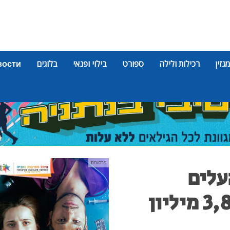
מגזין
רכילות ולילה
ספורט
בילוי ופנאי
בלוגים
вости
פרסומת
עלים
הכנסות בסך 3,800,000 מיליון