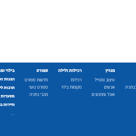
מגזין
רכילות ולילה
ספורט
בילוי ופ
הצגות וא
עיצוב וסטייל
רכילות
חדשות ספורט
נתניה
אנשים
מקומות בילוי
ספורט נוער
תרבות לי
אוכל ומתכונים
מכבי נתניה
מסעדות ב
תיירות ב
...