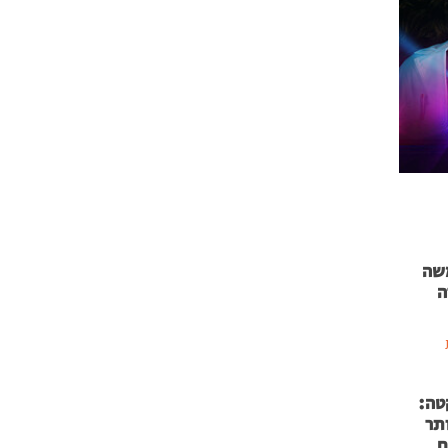
 71 נמשה
ה
טה:
 53 אותר
ם