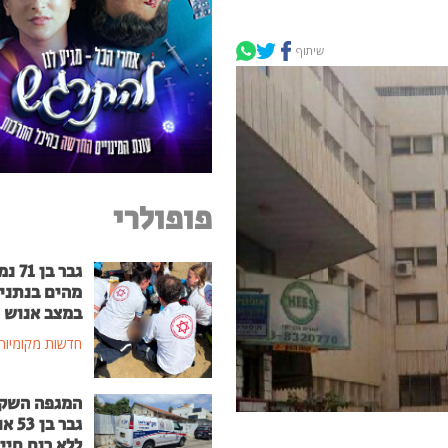
שיתוף
פופולרי
גבר בן
מהים בנתני
במצב אנוש
חדשות מקומיות
המגפה השק
גבר בן
ללא רוח חיי