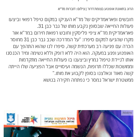
הרוג בתאונת אופנוע בצומת דרור | צילום: דוברות מד"א
חובשים ופאראמדיקים של מד"א העניקו במקום טיפל ר
פואי וביצעו
פעולות החייאה שבסופן נקבע מותו של גבר כבן 31.
פאראמדיקית מד"א ציפי פליסקין וחובש רפואת חירום במד"א אור
מקרו שהגיעו למקום סיפרו: "על המדרכה שכב גבר כבן 31 מחוסר
הכרה עם פגיעה רב מערכתית קשה, סיפרו לנו שהוא התהפך עם
האופנוע ופגע במעקה. הוא היה ללא דופק וללא נשימה ומיד הכנסנו
אותו לניידת טיפול נמרץ וביצענו בו פעולות החייאה מתקדמות
וממושכות שכללו תרופות, הנשמה ועיסויים אבל הפציעה שלו הייתה
קשה מאוד ונאלצנו בסופן לקבוע את מותו."
ממשטרת ישראל נמסר כי נפתחה חקירה בנושא
פרסומת