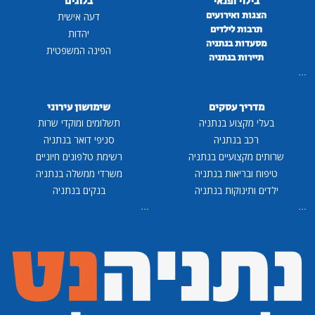
בילוי ופנאי
בלוגים
הצגות ואירועים
דעה אישית
תרבות לילדים
יהדות
מסעדות בנתניה
הפינה המשפטית
תיירות בנתניה
...
מדריך עסקים
שימושון עירוני
בעלי מקצוע בנתניה
תשלומים ומוקדי שרות
רכב בנתניה
סניפי דואר בנתניה
שרותים מקצועיים בנתניה
רשימת טלפונים חיוניים
טיפוח ובריאות בנתניה
משרדי ממשלה בנתניה
ילדים ותינוקות בנתניה
בנקים בנתניה
...
...