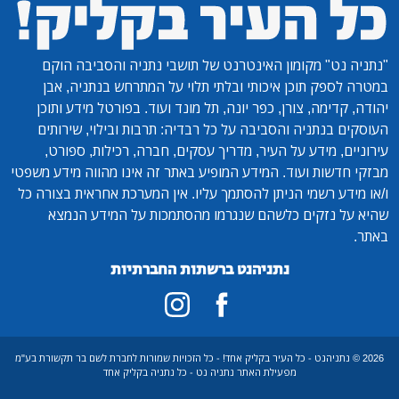
"נתניה נט"
מקומון האינטרנט של תושבי נתניה והסביבה הוקם
במטרה לספק תוכן איכותי ובלתי תלוי על המתרחש בנתניה, אבן
יהודה, קדימה, צורן, כפר יונה, תל מונד ועוד. בפורטל מידע ותוכן
העוסקים בנתניה והסביבה על כל רבדיה: תרבות ובילוי, שירותים
עירוניים, מידע על העיר, מדריך עסקים, חברה, רכילות, ספורט,
מבזקי חדשות ועוד. המידע המופיע באתר זה אינו מהווה מידע משפטי
ו/או מידע רשמי הניתן להסתמך עליו. אין המערכת אחראית בצורה כל
שהיא על נזקים כלשהם שנגרמו מהסתמכות על המידע הנמצא
באתר.
נתניהנט ברשתות החברתיות
2026 © נתניהנט - כל העיר בקליק אחד! - כל הזכויות שמורות לחברת לשם בר תקשורת בע"מ
מפעילת האתר נתניה נט - כל נתניה בקליק אחד