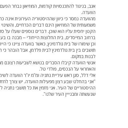
אגב, בניגוד להתכנסויות קודמות, המוזיאון נבחר הפע
הוועדה.
מהוועדה נמסר כי כיוון שההיסטוריה העירונית אינה כה
משמעותית של המוזיאון הינם דברים הכרחיים, והשינו
הקטן יחסית עליו הוא שוכן. דברים נוספים שעלו על סד
ברחוב המייסדים, בית החלוצות הייחודי – מבנה בו ב
וכן שימורו של בית גולדמינץ, כאשר בוועדה ציינו כי ה
תושבים בין בית גולדמינץ לבית פלדמן, אבל הובהר כי הר
לבנות במקום.
אנשי הוועדה קיבלו הסברים בנושא לשביעות רצונם מ
והאחראי על הנכסים, פולדי טל.
אלי דלל, סגן ראש עיריית נתניה ומ"מ יו"ר הוועדה לשי
"אני בהחלט שבע רצון מפעילות הוועדה. יש צורך לחזק 
ההיסטוריים של העיר. אני מזמין את כל תושבי נתניה 
שנעשתה ומבנייין העיר שלנו".