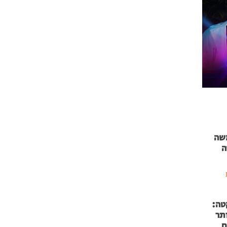
 71 נמשה
ה
טה:
 53 אותר
ם