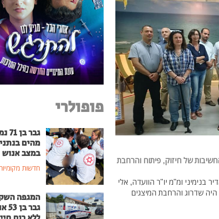
פופולרי
גבר בן
מהים בנתני
במצב אנוש
שיבות של חיזוק, פיתוח והרחבת
חדשות מקומיות
 בנימיני ומ"מ יו"ר הוועדה, אלי
היה שדרוג והרחבת המיצגים
המגפה השק
גבר בן
ללא רוח חיי