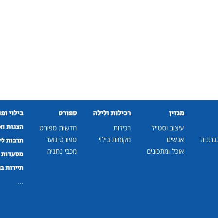
מגזין
רכילות ולילה
ספורט
בילוי ופ
הצגות וא
עיצוב וסטייל
רכילות
חדשות ספורט
נתניה
אנשים
מקומות בילוי
ספורט נוער
תרבות לי
אוכל ומתכונים
מכבי נתניה
מסעדות ב
תיירות ב
...