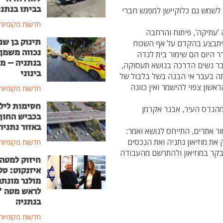
בביתו בנתני
ם לשמש גם כלוקיישן למפגש חברי
חדשות מקומיות
 'עתיקה', פיתוח והרחבה
תינוק בן שנ
י יתבצע בהקדם על אף השטח
נכווה משמן
ר היום הם שימור בית לנדה
בנתניה – מ
עבר נשים הדרכה בנושא תעסוקה,
בינוני
ייתה בעבר אי הבנה בשל בלבול של
אשון צפוי להישמר ואין כוונה
חדשות מקומיות
חסימות ליל
מהנדס העיר, אבנר אקרמן
בכביש החוף
באזור נתניה
מור אתרים, התייחס לנושא ואמר:
את מוזיאון נתניה ואת הנכסים
חדשות מקומיות
לבקר במוזיאון ולהתרשם מהעבודה
חיזוק למטה
איזנקוט: טל
מולנר מונת
לראש מטה 
בנתניה
חדשות מקומיות