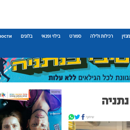
מגזין
רכילות ולילה
ספורט
בילוי ופנאי
בלוגים
вости
פרסומת
נתניה
שיתוף