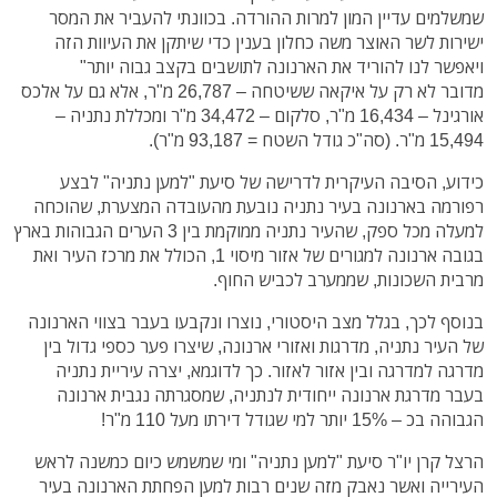
שמשלמים עדיין המון למרות ההורדה. בכוונתי להעביר את המסר
ישירות לשר האוצר משה כחלון בענין כדי שיתקן את העיוות הזה
ויאפשר לנו להוריד את הארנונה לתושבים בקצב גבוה יותר"
מדובר לא רק על איקאה ששיטחה – 26,787 מ"ר, אלא גם על אלכס
אורגינל – 16,434 מ"ר, סלקום – 34,472 מ"ר ומכללת נתניה –
15,494 מ"ר. (סה"כ גודל השטח = 93,187 מ"ר).
כידוע, הסיבה העיקרית לדרישה של סיעת "למען נתניה" לבצע
רפורמה בארנונה בעיר נתניה נובעת מהעובדה המצערת, שהוכחה
למעלה מכל ספק, שהעיר נתניה ממוקמת בין 3 הערים הגבוהות בארץ
בגובה ארנונה למגורים של אזור מיסוי 1, הכולל את מרכז העיר ואת
מרבית השכונות, שממערב לכביש החוף.
בנוסף לכך, בגלל מצב היסטורי, נוצרו ונקבעו בעבר בצווי הארנונה
של העיר נתניה, מדרגות ואזורי ארנונה, שיצרו פער כספי גדול בין
מדרגה למדרגה ובין אזור לאזור. כך לדוגמא, יצרה עיריית נתניה
בעבר מדרגת ארנונה ייחודית לנתניה, שמסגרתה נגבית ארנונה
הגבוהה בכ – 15% יותר למי שגודל דירתו מעל 110 מ"ר!
הרצל קרן יו"ר סיעת "למען נתניה" ומי שמשמש כיום כמשנה לראש
העירייה ואשר נאבק מזה שנים רבות למען הפחתת הארנונה בעיר