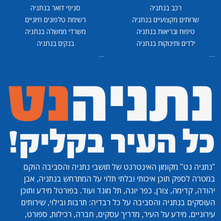
רכב בנתניה
סניפי דואר בנתניה
שרותים מקצועיים בנתניה
רשימת טלפונים חיוניים
טיפוח ובריאות בנתניה
משרדי ממשלה בנתניה
ילדים ותינוקות בנתניה
בנקים בנתניה
...
...
"נתניה נט"
מקומון האינטרנט של תושבי נתניה והסביבה הוקם
במטרה לספק תוכן איכותי ובלתי תלוי על המתרחש בנתניה, אבן
יהודה, קדימה, צורן, כפר יונה, תל מונד ועוד. בפורטל מידע ותוכן
העוסקים בנתניה והסביבה על כל רבדיה: תרבות ובילוי, שירותים
עירוניים, מידע על העיר, מדריך עסקים, חברה, רכילות, ספורט,