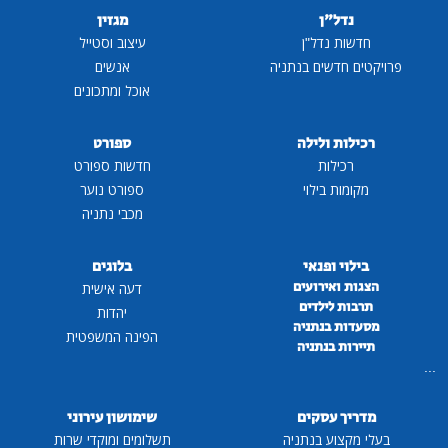
נדל"ן
מגזין
חדשות נדל"ן
עיצוב וסטייל
פרויקטים חדשים בנתניה
אנשים
אוכל ומתכונים
רכילות ולילה
ספורט
רכילות
חדשות ספורט
מקומות בילוי
ספורט נוער
מכבי נתניה
בילוי ופנאי
בלוגים
הצגות ואירועים
דעה אישית
תרבות לילדים
יהדות
מסעדות בנתניה
הפינה המשפטית
תיירות בנתניה
...
מדריך עסקים
שימושון עירוני
בעלי מקצוע בנתניה
תשלומים ומוקדי שרות