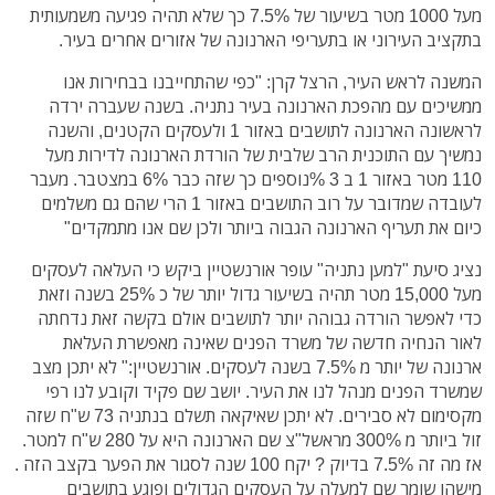
מעל 1000 מטר בשיעור של 7.5% כך שלא תהיה פגיעה משמעותית
בתקציב העירוני או בתעריפי הארנונה של אזורים אחרים בעיר.
המשנה לראש העיר, הרצל קרן: "כפי שהתחייבנו בבחירות אנו
ממשיכים עם מהפכת הארנונה בעיר נתניה. בשנה שעברה ירדה
לראשונה הארנונה לתושבים באזור 1 ולעסקים הקטנים, והשנה
נמשיך עם התוכנית הרב שלבית של הורדת הארנונה לדירות מעל
110 מטר באזור 1 ב 3 %נוספים כך שזה כבר 6% במצטבר. מעבר
לעובדה שמדובר על רוב התושבים באזור 1 הרי שהם גם משלמים
כיום את תעריף הארנונה הגבוה ביותר ולכן שם אנו מתמקדים"
נציג סיעת "למען נתניה" עופר אורנשטיין ביקש כי העלאה לעסקים
מעל 15,000 מטר תהיה בשיעור גדול יותר של כ 25% בשנה וזאת
כדי לאפשר הורדה גבוהה יותר לתושבים אולם בקשה זאת נדחתה
לאור הנחיה חדשה של משרד הפנים שאינה מאפשרת העלאת
ארנונה של יותר מ 7.5% בשנה לעסקים. אורנשטיין:" לא יתכן מצב
שמשרד הפנים מנהל לנו את העיר. יושב שם פקיד וקובע לנו רפי
מקסימום לא סבירים. לא יתכן שאיקאה תשלם בנתניה 73 ש"ח שזה
זול ביותר מ 300% מראשל"צ שם הארנונה היא על 280 ש"ח למטר.
אז מה זה 7.5% בדיוק ? יקח 100 שנה לסגור את הפער בקצב הזה .
מישהו שומר שם למעלה על העסקים הגדולים ופוגע בתושבים