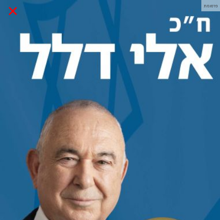
×
פרסומת