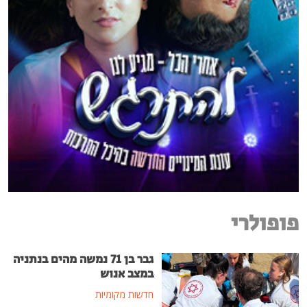
פופולרי
גבר בן 71 נמשה מהים בנתניה
במצב אנוש
חדשות מקומיות