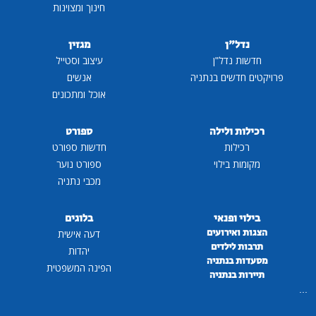
חינוך ומצוינות
נדל"ן
מגזין
חדשות נדל"ן
עיצוב וסטייל
פרויקטים חדשים בנתניה
אנשים
אוכל ומתכונים
רכילות ולילה
ספורט
רכילות
חדשות ספורט
מקומות בילוי
ספורט נוער
מכבי נתניה
בילוי ופנאי
בלוגים
הצגות ואירועים
דעה אישית
תרבות לילדים
יהדות
מסעדות בנתניה
הפינה המשפטית
תיירות בנתניה
...