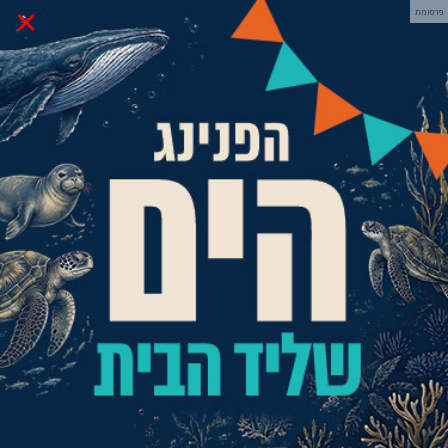
×
פרסומת