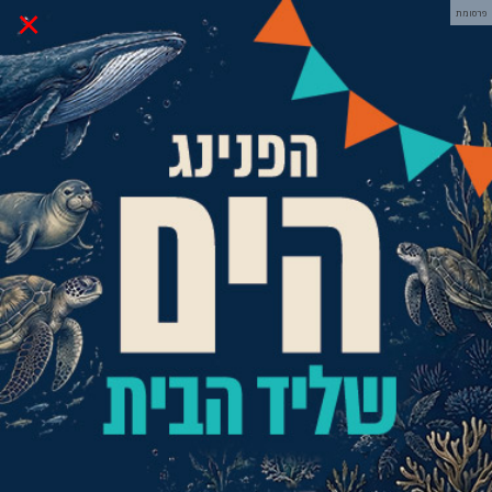
×
פרסומת