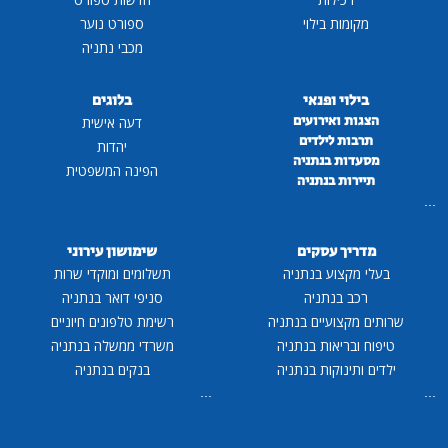
מקומות בילוי
ספורט נוער
מכבי נתניה
בילוי ופנאי
בלוגים
הצגות ואירועים
דעה אישית
תרבות לילדים
יהדות
מסעדות בנתניה
הפינה המשפטית
תיירות בנתניה
...
מדריך עסקים
שימושון עירוני
בעלי מקצוע בנתניה
תשלומים ומוקדי שרות
רכב בנתניה
סניפי דואר בנתניה
שרותים מקצועיים בנתניה
רשימת טלפונים חיוניים
טיפוח ובריאות בנתניה
משרדי ממשלה בנתניה
ילדים ותינוקות בנתניה
בנקים בנתניה
...
...