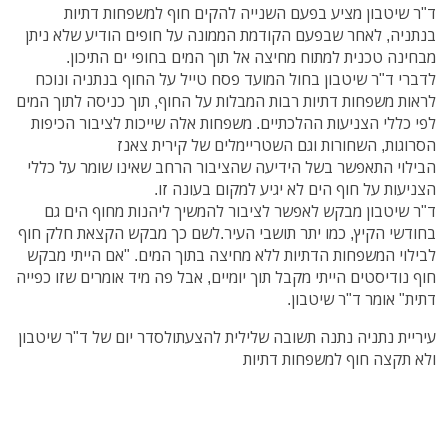
ד"ר שיטבון מציע בפעם השנייה להקים חוף למשפחות דתיות
בנתניה, לאחר שבפעם הקודמת הממונה על חופים הודיע שלא ניתן
מבחינה טכנית למתוח מחיצה אל תוך המים בחופי ים התיכון.
לדברי ד"ר שיטבון בחול המועד פסח טייל על החוף בנתניה ונוכח
לראות משפחות דתיות רבות המבלות על החוף, תוך כניסה לתוך המים
לפי כללי הצניעות ההלכתיים. משפחות אלה שייכות לציבור הכיפות
הסרוגות, השחורות וגם השטריימלים של קירית צאנז
הבילוי התאפשר בשל הידיעה שהציבור הרחב שאינו שומר על כללי
הצניעות על חוף הים לא יגיע למקום בעונה זו.
ד"ר שיטבון מבקש לאפשר לציבור להמשיך ליהנות מחוף הים גם
בחודשי הקיץ, כמו יתר תושבי העיר.
לשם כך מבקש הקצאת חלק חוף
לבילוי המשפחות הדתיות ללא מחיצה בתוך המים. "
אם הייתי מבקש
חוף נודיסטים הייתי מקבל תוך יומיים, אבל פה מיד אומרים שזו כפייה
דתית" אומר ד"ר שיטבון.
עיריית נתניה נתנה תשובה שלילית להצעתולסדר יום של ד"ר שיטבון
ולא תקצה חוף למשפחות דתיות