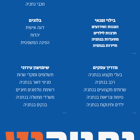
מכבי נתניה
בילוי ופנאי
בלוגים
הצגות ואירועים
דעה אישית
תרבות לילדים
יהדות
מסעדות בנתניה
הפינה המשפטית
תיירות בנתניה
...
מדריך עסקים
שימושון עירוני
בעלי מקצוע בנתניה
תשלומים ומוקדי שרות
רכב בנתניה
סניפי דואר בנתניה
שרותים מקצועיים בנתניה
רשימת טלפונים חיוניים
טיפוח ובריאות בנתניה
משרדי ממשלה בנתניה
ילדים ותינוקות בנתניה
בנקים בנתניה
...
...