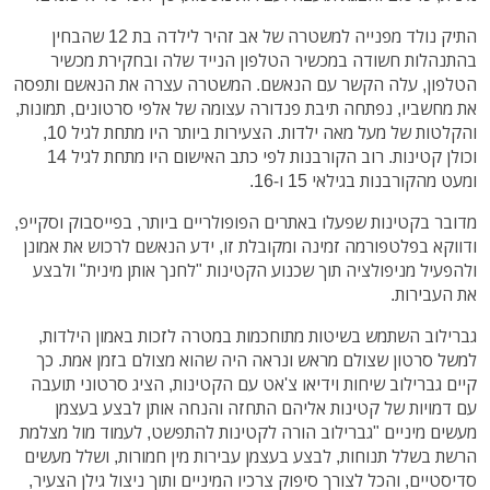
התיק נולד מפנייה למשטרה של אב זהיר לילדה בת 12 שהבחין
בהתנהלות חשודה במכשיר הטלפון הנייד שלה ובחקירת מכשיר
הטלפון, עלה הקשר עם הנאשם. המשטרה עצרה את הנאשם ותפסה
את מחשביו, נפתחה תיבת פנדורה עצומה של אלפי סרטונים, תמונות,
והקלטות של מעל מאה ילדות. הצעירות ביותר היו מתחת לגיל 10,
וכולן קטינות. רוב הקורבנות לפי כתב האישום היו מתחת לגיל 14
ומעט מהקורבנות בגילאי 15 ו-16.
מדובר בקטינות שפעלו באתרים הפופולריים ביותר, בפייסבוק וסקייפ,
ודווקא בפלטפורמה זמינה ומקובלת זו, ידע הנאשם לרכוש את אמונן
ולהפעיל מניפולציה תוך שכנוע הקטינות "לחנך אותן מינית" ולבצע
את העבירות.
גברילוב השתמש בשיטות מתוחכמות במטרה לזכות באמון הילדות,
למשל סרטון שצולם מראש ונראה היה שהוא מצולם בזמן אמת. כך
קיים גברילוב שיחות וידיאו צ'אט עם הקטינות, הציג סרטוני תועבה
עם דמויות של קטינות אליהם התחזה והנחה אותן לבצע בעצמן
מעשים מיניים "גברילוב הורה לקטינות להתפשט, לעמוד מול מצלמת
הרשת בשלל תנוחות, לבצע בעצמן עבירות מין חמורות, ושלל מעשים
סדיסטיים, והכל לצורך סיפוק צרכיו המיניים ותוך ניצול גילן הצעיר,