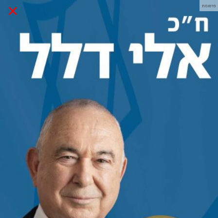
×
פרסומת