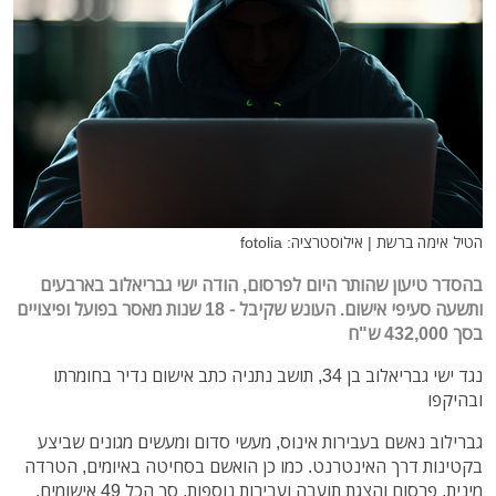
הטיל אימה ברשת | אילוסטרציה: fotolia
בהסדר טיעון שהותר היום לפרסום, הודה ישי גבריאלוב בארבעים
ותשעה סעיפי אישום. העונש שקיבל - 18 שנות מאסר בפועל ופיצויים
בסך 432,000 ש"ח
נגד ישי גבריאלוב בן 34, תושב נתניה כתב אישום נדיר בחומרתו
ובהיקפו
גברילוב נאשם ב
עבירות אינוס, מעשי סדום ומעשים מגונים שביצע
בקטינות דרך האינטרנט. כמו כן הואשם בסחיטה באיומים, הטרדה
מינית, פרסום והצגת תועבה ועבירות נוספות, סך הכל 49 אישומים.